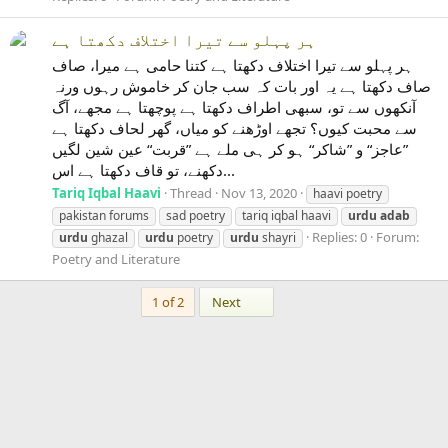
ہر پہلو سے تیرا اختلاف دکھتا ہے
ہر پہلو سے تیرا اختلاف دکھتا ہے کتنا حامی ہے میرا، صاف
صاف دکھتا ہے یہ اور بات کہ سب جان کر خاموش رہوں ورنہ
آنکھوں سے تو، سبھی اطراف دکھتا ہے پوچھتا ہے مجھے، آگ
سے محبت کیوں؟ تجھے اوڑھنے کو میاں، گھر لحاف دکھتا ہے
”عاجز“ و ”شاکر“ ہو کر ہی ملے ہے ”قربت“ عین شین لگیں
دکھنے، تو قاف دکھتا ہے اس...
Tariq Iqbal Haavi
Thread
Nov 13, 2020
haavi poetry
pakistan forums
sad poetry
tariq iqbal haavi
urdu
adab
Replies: 0
Forum:
urdu
ghazal
urdu
poetry
urdu
shayri
Poetry and Literature
Last
1 of 2
Next