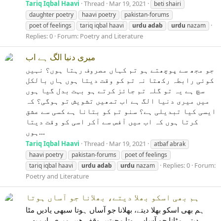
Tariq Iqbal Haavi
Thread
Mar 19, 2021
beti shairi
daughter poetry
haavi poetry
pakistan-forums
poet of feelings
tariq iqbal haavi
urdu
adab
urdu
nazam
Replies: 0
Forum:
Poetry and Literature
میری دنیا الگ ہے اب
جو مجھ سے پوچھتے ہو تم کہاں مصروف رہتا ہوں؟ نہیں
کوئی رابطہ رکھتا نہ تم کو وقت دیتا ہوں ہاں بالکل
سچ ہے یہ تو گلہ تم جائز کرتے ہو بہت بدل گیا ہوں
میں میری دنیا الگ ہے اب تمھیں تشویش تو ہوگی؟ کہ
ایسی کیا تبدیلی ہے؟ سنو تم کو بتانا ہے کسی سے عشق
کرتا ہوں کہ اب میں آفس سے آکر اسی کو وقت دیتا
ہوں...
Tariq Iqbal Haavi
Thread
Mar 19, 2021
atbaf abrak
haavi poetry
pakistan-forums
poet of feelings
Replies: 0
Forum:
tariq iqbal haavi
urdu
adab
urdu
nazam
Poetry and Literature
ہم بھی اسکو بھلا دیتے، بھلانا جو آساں ہوتا
ہم بھی اسکو بھلا دیتے، بھلانا جو آساں ہوتا سبھی یادیں مٹا
دیتے، مٹانا جو آساں ہوتا محبتیں وقف ھیں میری، اب بھی