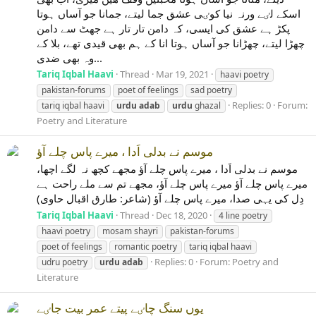
اسکے لٸے ورنہ نیا کوٸی عشق جما لیتے، جمانا جو آساں ہوتا
پکڑ ہے عشق کی ایسی، کہ دامن تار تار ہے جھٹ سے دامن
چھڑا لیتے، چھڑانا جو آساں ہوتا انا کے ہم بھی قیدی تھے، بلا کے
وہ بھی ضدی...
Tariq Iqbal Haavi
Thread
Mar 19, 2021
haavi poetry
pakistan-forums
poet of feelings
sad poetry
Replies: 0
Forum:
tariq iqbal haavi
urdu
adab
urdu
ghazal
Poetry and Literature
موسم نے بدلی اَدا ، میرے پاس چلے آﺅ
موسم نے بدلی اَدا ، میرے پاس چلے آﺅ مجھے کچھ نہ لگے اچھا،
میرے پاس چلے آﺅ میرے پاس چلے آﺅ، مجھے تم سے ملے راحت ہے
دِل کی یہی صدا، میرے پاس چلے آﺅ (شاعر: طارق اقبال حاوی)
Tariq Iqbal Haavi
Thread
Dec 18, 2020
4 line poetry
haavi poetry
mosam shayri
pakistan-forums
poet of feelings
romantic poetry
tariq iqbal haavi
Replies: 0
Forum:
Poetry and
udru poetry
urdu
adab
Literature
یوں سنگ چاٸے پیتے عمر بیت جاٸے