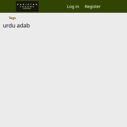
Log in
Register
Tags
urdu adab