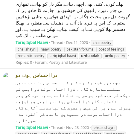
بھلے کوٸی کتنی بھی اچھی بناٸے مگر دل کو بھاٸے، تمھاری
ہی چاٸے تیرے ہاتھوں کی خوشبو، وہ چاہت کا جادو ہر اک
گھونٹ دل میں محبت جگاٸے یہ ٹھنڈی ھواٸیں، بیتابی بڑھاٸیں
ستم یہ کہ اس پہ تیری یاد آٸے یہ دھندلے سے منظر، یہ بھیگا
دسمبر بھلا کوٸی تنہا یہ کیسے بیتاٸے تھکن بے سبب ہے، اور
یہی طلب ہے اک کپ...
Tariq Iqbal Haavi
Thread
Dec 11, 2020
chai poetry
chai shayri
haavi poetry
pakistan forums
poet of feelings
romantic poetry
tariq iqbal haavi
urdu
adab
urdu
poetry
Replies: 0
Forum:
Poetry and Literature
ذرا احساس ہونے دو
مجھے وہ خود پکارے گا، ذرا احساس ہونے دو سبھی
مسئلے سدھارے گا، ، ذرا احساس ہونے دو ابھی تو
دیکھ کر مجھ کو، جو سر پہ خاک ڈالے ہے وہ خود کو پھر
نکھارے گا، ذرا احساس ہونے دو ابھی جو اوڑھے
پھرتا ہے ، پرائی عیش و عشرت کے لبادے سب اُتارے گا،
ذرا احساس ہونے دو تمہیدیں باندھ کر اُلٹی، سدا
جیتا ہے...
Tariq Iqbal Haavi
Thread
Nov 28, 2020
ehsas shayri