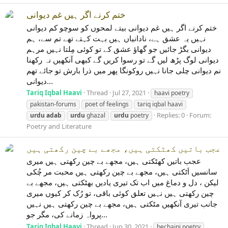
ختم کرنے اگر ہیں غم دیوانی
ختم کرنے اگر ہیں غم دیوانی بیتے لمحوں کو سوچو کم دیوانی
نہیں یہ عشق ہے، نادانیاں ہیں بہت کہتے تھے تم سے، ہم
دیوانی بگڑ جائیں جو گھاﺅ عشق کے تو کوئی مِلتا نہیں مرہم
دیوانی لوگ پڑھ لیں گے تو رسوا کریں گے کبھی آنکھیں نہ رکھنا
نم دیوانی چلی جانا نہیں روکونگا پھر میں ذرا بارش تو جائے تھم
دیوانی...
Tariq Iqbal Haavi
Thread
Jul 27, 2021
haavi poetry
pakistan-forums
poet of feelings
tariq iqbal haavi
Replies: 0
Forum:
urdu
adab
urdu
ghazal
urdu
poetry
Poetry and Literature
عجب باتیں کھٹکتی ہیں، مجھے بے چین رکھتی ہیں
عجب باتیں کھٹکتی ہیں، مجھے بے چین رکھتی ہیں میری
سانسیں اَٹکتی ہیں، مجھے بے چین رکھتی ہیں محبت مر چُکی
لیکن ، دل و دماغ میں اب تک تیری یادیں بھٹکتی ہیں، مجھے بے
چین رکھتی ہیں نہیں تعلق کوئی باقی، تو رُک کر کیوں میری
جانب تیری آنکھیں مٹکتی ہیں، مجھے بے چین رکھتی ہیں نہیں
پرواہ زمانے کی، مگر جو...
Tariq Iqbal Haavi
Thread
Jun 30, 2021
bechaini poetry