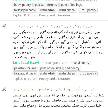
haavi peotry
pakistan-forums
poet of feelings
tariq iqbal haavi
urdu
adab
urdu
ghazal
urdu
poetry
Replies: 0
Forum:
Poetry and Literature
میرے پیکر میں تیری ذات کی تنصیب لازم ہے
میرے پیکر میں تیری ذات کی تنصیب لازم ہے بہت بکھرا ہُوا
ہوں میں، اور اب ترتیب لازم ہے عجب وادی ہے وحشت کی،
اَٹی ہے دُھول نفرت کی گھر کو گھر بنانے کو، نئی ترکیب لازم
ہے مدھر سے راگنی گائیں، چلو کہ جام چھلکائیں میرے گھر میں
ہو آئے تم، کوئی تقریب لازم ہے جہاں پر چار ذہنوں میں، بھرا
شر ہو، کدورت...
Tariq Iqbal Haavi
Thread
Jun 2, 2021
haavi poetry
pakistan-forums
poet of feelings
sad poetry
tariq iqbal haavi
urdu
adab
urdu
ghazal
urdu
poetry
Replies: 0
Forum:
Poetry and Literature
سُنا ہے اُسکی چوکھٹ پر، جلے چراغ ملتے ہیں
سُنا ہے اُسکی چوکھٹ پر، جلے چراغ ملتے ہیں ابھی بھی منتظر
ہے وہ، یہی سُراغ ملتے ہیں فاصلے ہوں یا فیصلے ہوں، اُنہیں
جُدا نہیں کرتے جنکے مخلص محبت میں، دِل و دماغ ملتے ہیں