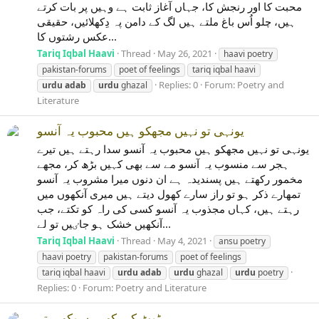
محبت کا اور رنجش کا، جہاں آغاز ثابت ہے وہیں پر بات کرتے
ہیں، چلو اُس باغ ملتے ہیں لگ کے دامن پہ دِکھلائیں، حقیقی
عکس رشتوں کا...
Tariq Iqbal Haavi
Thread
May 26, 2021
haavi poetry
pakistan-forums
poet of feelings
tariq iqbal haavi
Replies: 0
Forum:
Poetry and
urdu
adab
urdu
ghazal
Literature
یونہی تو نہیں مجھکو ہیں محبوب یہ آنسو
یونہی تو نہیں مجھکو ہیں محبوب یہ آنسو سدا رہتے ہیں تیرے
ہجر سے منسوب یہ آنسو مے سے بھی کہیں بڑھ کر، مجھے
مخمور رکھتے ہیں پسندیدہ ہے ان دنوں میرا مشروب یہ آنسو
تمھارے ذکر ہو تو راز سارے کھول دیتے ہیں میری آنکھوں میں
رہتے ہیں، کہاں مجذوب یہ آنسو کسی کی راہ کو تکتے، جب
آنکھیں خشک ہو جاٸیں تو لے...
Tariq Iqbal Haavi
Thread
May 4, 2021
ansu poetry
haavi poetry
pakistan-forums
poet of feelings
tariq iqbal haavi
urdu
adab
urdu
ghazal
urdu
poetry
Replies: 0
Forum:
Poetry and Literature
ٹوٹ کے بکھرے سوکھے پتے