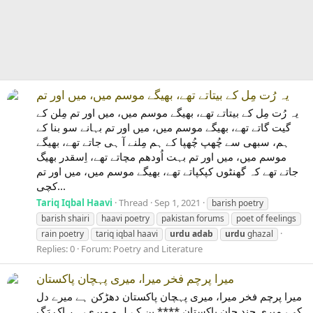
یہ رُت مِل کے بیتاتے تھے، بھیگے موسم میں، میں اور تم
یہ رُت مِل کے بیتاتے تھے، بھیگے موسم میں، میں اور تم مِلن کے
گیت گاتے تھے، بھیگے موسم میں، میں اور تم بہانے سو بنا کے
ہم، سبھی سے چُھپ چُھپا کے ہم مِلنے آ ہی جاتے تھے، بھیگے
موسم میں، میں اور تم بہت اُودھم مچاتے تھے، اِسقدر بھیگ
جاتے تھے کہ گھنٹوں کپکپاتے تھے، بھیگے موسم میں، میں اور تم
کچی...
Tariq Iqbal Haavi
Thread
Sep 1, 2021
barish poetry
barish shairi
haavi poetry
pakistan forums
poet of feelings
rain poetry
tariq iqbal haavi
urdu
adab
urdu
ghazal
Replies: 0
Forum:
Poetry and Literature
میرا پرچم فخر میرا، میری پہچان پاکستان
میرا پرچم فخر میرا، میری پہچان پاکستان دھڑکن ہے میرے دل
کی، میری جند جان پاکستان **** بن کے لہو میری، ہر اِک رَگ