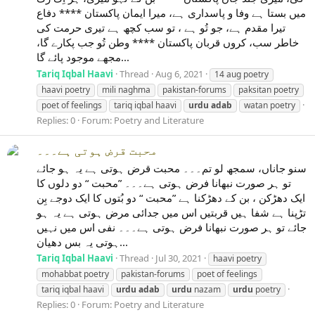
میں بستا ہے وفا و پاسداری ہے، میرا ایمان پاکستان **** دفاع
تیرا مقدم ہے، جو تُو ہے ، تو سب کچھ ہے تیری حرمت کی
خاطر سب، کروں قربان پاکستان **** وطن تُو جب پکارے گا،
مجھے موجود پائے گا...
Tariq Iqbal Haavi
Thread
Aug 6, 2021
14 aug poetry
haavi poetry
mili naghma
pakistan-forums
paksitan poetry
poet of feelings
tariq iqbal haavi
urdu
adab
watan poetry
Replies: 0
Forum:
Poetry and Literature
محبت قرض ہوتی ہے۔۔۔
سنو جاناں، سمجھ لو تم۔۔۔ محبت قرض ہوتی ہے یہ ہو جائے
تو ہر صورت نبھانا فرض ہوتی ہے۔۔۔ ”محبت “ دو دلوں کا
ایک دھڑکن ، بن کے دھڑکنا ہے ”محبت “ دو بُتوں کا ایک دوجے بِن
تڑپنا ہے شفا ہیں قربتیں اس میں جدائی مرض ہوتی ہے یہ ہو
جائے تو ہر صورت نبھانا فرض ہوتی ہے۔۔۔ نفی اس میں نہیں
ہوتی یہ بس دھیان...
Tariq Iqbal Haavi
Thread
Jul 30, 2021
haavi poetry
mohabbat poetry
pakistan-forums
poet of feelings
tariq iqbal haavi
urdu
adab
urdu
nazam
urdu
poetry
Replies: 0
Forum:
Poetry and Literature