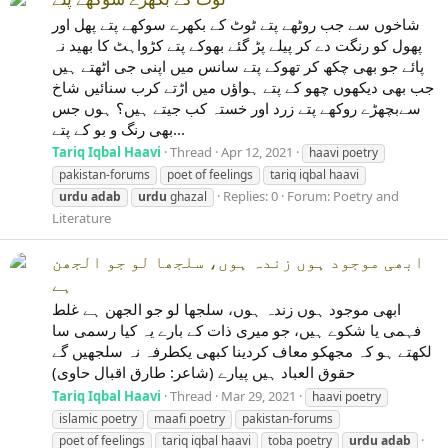
شاخوں سے جب روٹھے پتے ٹوٹ کے بکھرے سوکھے پتے پھل اور
پھول کو رنگت دے کر پیلے پڑ گئے بھوکے پتے کڑواہٹ کا بھید نہ
پائے جو بھی چکھ کر تھوکے پتے سانس میں اپنی جی اٹھتے ہیں
جب بھی دیکھوں چھو کے پتے ہواؤں میں اڑتے کرب سنائیں شاخ
سےبچھڑے روکھے پتے زرد اور خستہ کب جیتے ہیں؟ ہوں جس
بھی رنگ و بو کے پتے...
Tariq Iqbal Haavi
Thread
Apr 12, 2021
haavi poetry
pakistan-forums
poet of feelings
tariq iqbal haavi
Replies: 0
Forum:
Poetry and
urdu
adab
urdu
ghazal
Literature
ابھی موجود ہوں زندہ ہوں، سلجھا لو جو الجھن
ہے
ابھی موجود ہوں زندہ ہوں، سلجھا لو جو الجھن ہے غلط
فہمی یا شکوے ہیں، جو میری ذات کے بارے یہ کیا رسمی سا
لکھتے ہو کہ مجھکو معاف کردینا کبھی یکطرفہ نہ سلجھیں گے
حقوق العباد ہیں پیارے (شاعر: طارق اقبال حاوی)
Tariq Iqbal Haavi
Thread
Mar 29, 2021
haavi poetry
islamic poetry
maafi poetry
pakistan-forums
poet of feelings
tariq iqbal haavi
toba poetry
urdu
adab