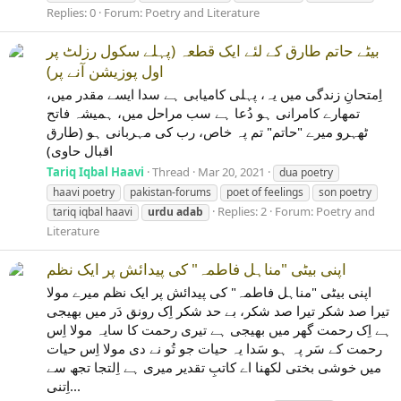
Replies: 0
Forum:
Poetry and Literature
بیٹے حاتم طارق کے لئے ایک قطعہ (پہلے سکول رزلٹ پر
اول پوزیشن آنے پر)
اِمتحانِ زندگی میں یہ، پہلی کامیابی ہے سدا ایسے مقدر میں،
تمھارے کامرانی ہو دُعا ہے سب مراحل میں، ہمیشہ فاتح
ٹھہرو میرے "حاتم" تم پہ خاص، رب کی مہربانی ہو (طارق
اقبال حاوی)
Tariq Iqbal Haavi
Thread
Mar 20, 2021
dua poetry
haavi poetry
pakistan-forums
poet of feelings
son poetry
Replies: 2
Forum:
Poetry and
tariq iqbal haavi
urdu
adab
Literature
اپنی بیٹی "مناہل فاطمہ" کی پیدائش پر ایک نظم
اپنی بیٹی "مناہل فاطمہ" کی پیدائش پر ایک نظم میرے مولا
تیرا صد شکر تیرا صد شکر، بے حد شکر اِک رونق دَر میں بھیجی
ہے اِک رحمت گھر میں بھیجی ہے تیری رحمت کا سایہ مولا اِس
رحمت کے سَر پہ ہو سَدا یہ حیات جو تُو نے دی مولا اِس حیات
میں خوشی بختی لکھنا اے کاتبِ تقدیر میری ہے اِلتجا تجھ سے
اِتنی...