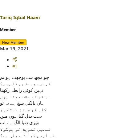
Tariq Iqbal Haavi
Member
New Member
Mar 19, 2021
#1
جو مجھ سے پوچھتے ہو تم
کہاں مصروف رہتا ہوں؟
نہیں کوئی رابطہ رکھتا
نہ تم کو وقت دیتا ہوں
ہاں بالکل سچ ہے یہ تو
گلہ تم جائز کرتے ہو
بہت بدل گیا ہوں میں
میری دنیا الگ ہے اب
تمھیں تشویش تو ہوگی؟
کہ ایسی کیا تبدیلی ہے؟