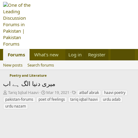
Forums
What's new
Log in
Members
Register
Business Ideas
New posts
Search forums
Poetry and Literature
میری دنیا الگ ہے اب
T
S
T
Tariq Iqbal Haavi
Mar 19, 2021
atbaf abrak
haavi poetry
h
t
a
pakistan-forums
poet of feelings
tariq iqbal haavi
urdu adab
r
a
g
urdu nazam
e
r
s
a
t
d
d
s
a
t
t
a
e