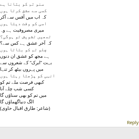
سنو تم کو بتانا ہے
کسی سے عشق کرتا ہوں
کہ اب میں آفس سے آکر
اسی کو وقت دیتا ہوں
میری مصروفیت ہے وہ
تمھیں تشویش تو ہوگی؟
کہ آخر عشق ہے کس سے؟
چلو تم کو بتاتا ہوں
ہے مجھ کو عشق ان دنوں
بہت ”ابرک“ کے شعروں سے
میں پہروں بیٹھ کر تنہا
انہی کو پڑھتا رہتا ہوں
کبھی فرصت ملے تم کو
کسی شب چلے آنا
میں تم کو بھی سناﺅں گا
الگ دنیاگھماﺅں گا
(شاعر: طارق اقبال حاوی)
Reply