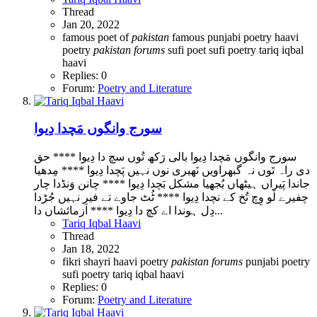
Thread
Jan 20, 2022
famous poet of
pakistan
famous punjabi poetry
haavi
poetry
pakistan
forums
sufi poet
sufi poetry
tariq iqbal
haavi
Replies: 0
Forum:
Poetry and Literature
سورج وانگوں مَچدا دِیوا
سورج وانگوں مَچدا دِیوا بالی رَکھ تُوں سچ دا دِیوا **** حق
دی راہ تَوں نہ گبھراویں نَھیری نوں نہیں پَچدا دِیوا **** مِدھیا
جاندا پَیراں ہیٹھاں بُجھیا مشکل بَچدا دِیوا **** چانن وَنڈدا چار
چفیرے لَو وِچ تُخ کے نچدا دِیوا **** ٹُٹ جاوے تے فیر نہیں جُڑدا
دِل ہوندا اے کچ دا دِیوا **** اَزمائشاں دا...
Tariq Iqbal Haavi
Thread
Jan 18, 2022
fikri shayri
haavi poetry
pakistan
forums
punjabi poetry
sufi poetry
tariq iqbal haavi
Replies: 0
Forum:
Poetry and Literature