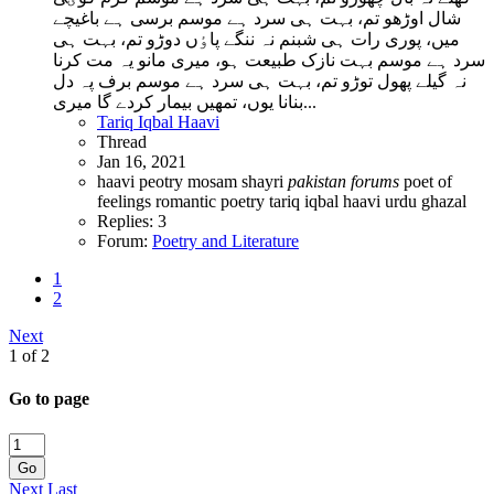
شال اوڑھو تم، بہت ہی سرد ہے موسم برسی ہے باغیچے
میں، پوری رات ہی شبنم نہ ننگے پاٶں دوڑو تم، بہت ہی
سرد ہے موسم بہت نازک طبیعت ہو، میری مانو یہ مت کرنا
نہ گیلے پھول توڑو تم، بہت ہی سرد ہے موسم برف پہ دل
بنانا یوں، تمھیں بیمار کردے گا میری...
Tariq Iqbal Haavi
Thread
Jan 16, 2021
haavi peotry
mosam shayri
pakistan
forums
poet of
feelings
romantic poetry
tariq iqbal haavi
urdu ghazal
Replies: 3
Forum:
Poetry and Literature
1
2
Next
1 of 2
Go to page
Go
Next
Last