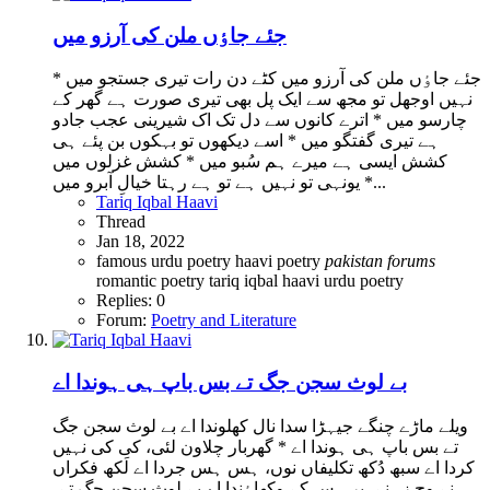
جئے جاٶں ملن کی آرزو میں
جئے جاٶں ملن کی آرزو میں کٹے دن رات تیری جستجو میں *
نہیں اوجھل تو مجھ سے ایک پل بھی تیری صورت ہے گھر کے
چارسو میں * اترے کانوں سے دل تک اک شیرینی عجب جادو
ہے تیری گفتگو میں * اسے دیکھوں تو بہکوں بن پئے ہی
کشش ایسی ہے میرے ہم سُبو میں * کشش غزلوں میں
یونہی تو نہیں ہے تو ہے رہتا خیالِ آبرو میں *...
Tariq Iqbal Haavi
Thread
Jan 18, 2022
famous urdu poetry
haavi poetry
pakistan
forums
romantic poetry
tariq iqbal haavi
urdu poetry
Replies: 0
Forum:
Poetry and Literature
بے لوث سجن جگ تے بس باپ ہی ہوندا اے
ویلے ماڑے چنگے جیہڑا سدا نال کھلوندا اے بے لوث سجن جگ
تے بس باپ ہی ہوندا اے * گھربار چلاون لئی، کی کی نہیں
کردا اے سبھ دُکھ تکلیفاں نوں، ہس ہس جردا اے لَکھ فکراں
نے وچ زہنے، پر ہس کے وکھاٶندا اے بے لوث سجن جگ تے،