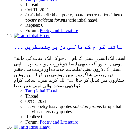
Thread
Oct 11, 2021
dr abdul qadir khan poetry
haavi poetry
national hero
poetry
pakistan
forums
tariq iqbal haavi
Replies: 0
Forum:
Poetry and Literature
اساتذہ کرام کے عالمی دن پر چندسطریں ۔۔۔
"استاد ایک ایسی ہستی کا نام ہے جو کہ ایک آفتاب کی مانند
ہوتی ہے، اور آفتاب بھی ایسا جو غروب ہونے سے پہلے اپنی
ہستی کے ذروں یعنی تعلیمات، خدمات اور تربیت سے حقیر
ذروں یعنی شاگردوں میں روشنی بھر کر انہیں روشن
ستاروں میں تبدیل کر جاتا ہے" اللہ کریم میرے اساتذہ کرام
کو اچھی صحت والی لمبی عمر عطا...
Tariq Iqbal Haavi
Thread
Oct 5, 2021
haavi poetry
haavi quotes
pakistan
forums
tariq iqbal
haavi
teachers day quotes
Replies: 0
Forum:
Poetry and Literature