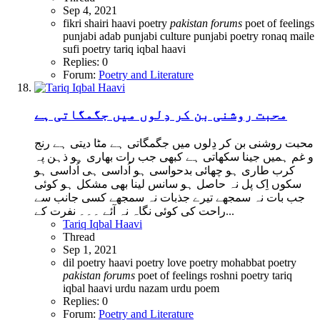
Sep 4, 2021
fikri shairi
haavi poetry
pakistan
forums
poet of feelings
punjabi adab
punjabi culture
punjabi poetry
ronaq maile
sufi poetry
tariq iqbal haavi
Replies: 0
Forum:
Poetry and Literature
محبت روشنی بن کر دِلوں میں جگمگاتی ہے
محبت روشنی بن کر دِلوں میں جگمگاتی ہے مٹا دیتی ہے رنج
و غم ہمیں جینا سکھاتی ہے کبھی جب رات بھاری ہو ذہن پہ
کرب طاری ہو چھائی بدحواسی ہو اُداسی ہی اُداسی ہو
سکوں اِک پل نہ حاصل ہو سانس لینا بھی مشکل ہو کوئی
جب بات نہ سمجھے تیرے جذبات نہ سمجھے کسی جانب سے
راحت کی کوئی نگاہ نہ آئے ۔۔۔ نفرت کے...
Tariq Iqbal Haavi
Thread
Sep 1, 2021
dil poetry
haavi poetry
love poetry
mohabbat poetry
pakistan
forums
poet of feelings
roshni poetry
tariq
iqbal haavi
urdu nazam
urdu poem
Replies: 0
Forum:
Poetry and Literature