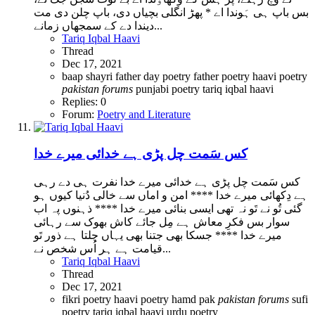
بس باپ ہی ہَوندا اے * پھڑ انگلی بچیاں دی، باپ چلن دی مت
دیندا دے کے سمجھاں زمانے...
Tariq Iqbal Haavi
Thread
Dec 17, 2021
baap shayri
father day poetry
father poetry
haavi poetry
pakistan
forums
punjabi poetry
tariq iqbal haavi
Replies: 0
Forum:
Poetry and Literature
کس سَمت چل پڑی ہے خدائی میرے خدا
کس سَمت چل پڑی ہے خدائی میرے خدا نفرت ہی دے رہی
ہے دِکھائی میرے خدا **** امن و اماں سے خالی دُنیا کیوں ہو
گئی تُو نے تَو نہ تھی ایسی بنائی میرے خدا **** ذہنوں پہ اب
سوار بس فکرِ معاش ہے مِل جائے کاش بھوک سے رہائی
میرے خدا **** جسکا بھی جتنا بھی یہاں چلتا ہے ذور تَو
قیامت ہے ہر اُس شخص نے...
Tariq Iqbal Haavi
Thread
Dec 17, 2021
fikri poetry
haavi poetry
hamd pak
pakistan
forums
sufi
poetry
tariq iqbal haavi
urdu poetry