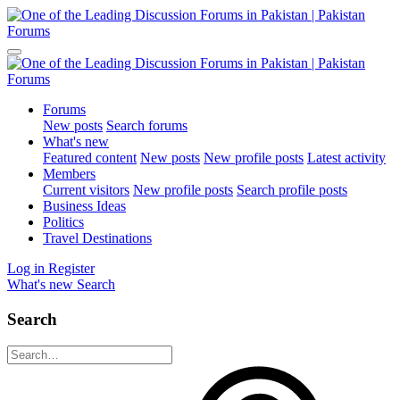
Forums
New posts
Search forums
What's new
Featured content
New posts
New profile posts
Latest activity
Members
Current visitors
New profile posts
Search profile posts
Business Ideas
Politics
Travel Destinations
Log in
Register
What's new
Search
Search