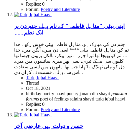
Replies: 0
Forum:
Poetry and Literature
اپنی بیٹی "مناہل فاطمہ" کے نام پہلے جنم دن پر
ایک نظم۔۔۔
جنم دن کی مبارک ہو، مناہل فاطمہ بیٹی خوش رکھے خدا
تم کو، مناہل فاطمہ بیٹی **** اسی دن میرے آنگن میں، خدا
نے تم کو بھیجا تھا تیرا چہرہ، تیرا پیکر، بالکل پریوں جیسا تھا
کلیوں سی مہک تیری، بسی پھر میری سانسوں میں میرے
دل کو ملی ٹھنڈک ، اٹھایا جب تھا ہاتھوں میں ایسی سعادت
اس سے پہلے، قسمت نے کہاں دی...
Tariq Iqbal Haavi
Thread
Oct 18, 2021
birthday poetry
haavi poetry
janam din shayri
pakistan
forums
poet of feelings
salgira shayri
tariq iqbal haavi
Replies: 0
Forum:
Poetry and Literature
حسن و دولت ہیں عارضی آخر