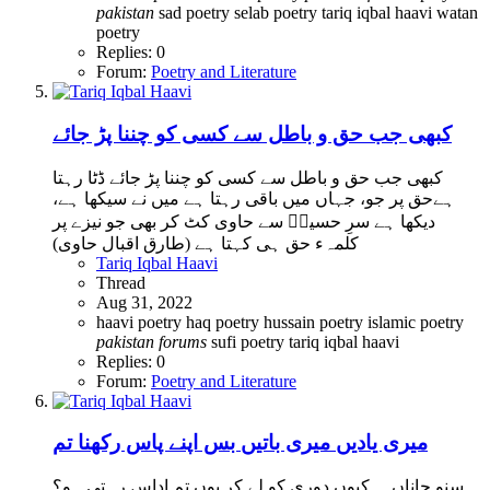
pakistan
sad poetry
selab poetry
tariq iqbal haavi
watan
poetry
Replies: 0
Forum:
Poetry and Literature
کبھی جب حق و باطل سے کسی کو چننا پڑ جائے
کبھی جب حق و باطل سے کسی کو چننا پڑ جائے ڈٹا رہتا
ہےحق پر جو، جہاں میں باقی رہتا ہے میں نے سیکھا ہے،
دیکھا ہے سرِ حسینؑ سے حاوی کٹ کر بھی جو نیزے پر
کلمہء حق ہی کہتا ہے (طارق اقبال حاوی)
Tariq Iqbal Haavi
Thread
Aug 31, 2022
haavi poetry
haq poetry
hussain poetry
islamic poetry
pakistan
forums
sufi poetry
tariq iqbal haavi
Replies: 0
Forum:
Poetry and Literature
میری یادیں میری باتیں بس اپنے پاس رکھنا تم
سنو جاناں.... کیوں دوری کو لے کر یوں تم اداس رہتی ہو؟