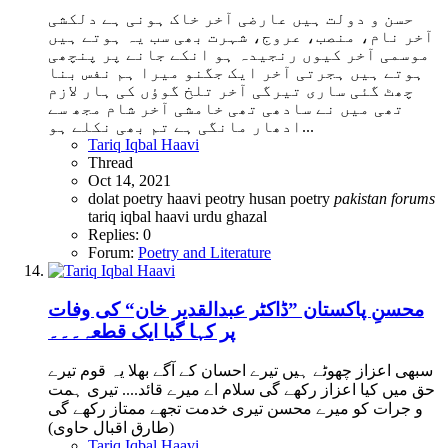
حسن و دولت ہیں عارضی آخر خاک ہونی ہے دلکشی
آخر نام، منصب، عروج، شہرت بھی سب یہ ہوتے ہیں
موسمی آخر کیوں رنجیدہ ہو انکے جانے پر پنچھی
ہوتے ہیں ہجرتی آخر ایک جگنو میرا ہم نفس بنا
چھٹ گئی ساری تیرگی آخر تلخ گوؤں کی ہار لازم
تھی میں نے سادھی تھی خامشی آخر شام مجھ سے
ادھار مانگی ہے تم بھی نکلے ہو...
Tariq Iqbal Haavi
Thread
Oct 14, 2021
dolat poetry
haavi peotry
husan poetry
pakistan
forums
tariq iqbal haavi
urdu ghazal
Replies: 0
Forum:
Poetry and Literature
محسنِ پاکستان ”ڈاکٹر عبدالقدیر خان“ کی وفات
پر کہا گیا ایک قطعہ۔۔۔
سبھی اعزاز چھوٹے ہیں تیرے احسان کے آگے بھلا یہ قوم تیرے
حق میں کیا اعزاز رکھے گی سلام اے میرے قائد.... تیری ہمت
و جرات کو میرے محسن تیری خدمت تجھے ممتاز رکھے گی
(طارق اقبال حاوی)
Tariq Iqbal Haavi