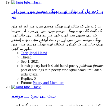
یہ رُت مِل کے بیتاتے تھے، بھیگے موسم میں، میں اور
تم
یہ رُت مِل کے بیتاتے تھے، بھیگے موسم میں، میں اور تم مِلن
کے گیت گاتے تھے، بھیگے موسم میں، میں اور تم بہانے سو بنا
کے ہم، سبھی سے چُھپ چُھپا کے ہم مِلنے آ ہی جاتے تھے،
بھیگے موسم میں، میں اور تم بہت اُودھم مچاتے تھے، اِسقدر
بھیگ جاتے تھے کہ گھنٹوں کپکپاتے تھے، بھیگے موسم میں، میں
اور تم کچی...
Tariq Iqbal Haavi
Thread
Sep 1, 2021
barish poetry
barish shairi
haavi poetry
pakistan
forums
poet of feelings
rain poetry
tariq iqbal haavi
urdu adab
urdu ghazal
Replies: 0
Forum:
Poetry and Literature
بہت ہی سرد ہے موسم
کھلے نہ بال چھوڑو تم، بہت ہی سرد ہے موسم گرم کوٸی