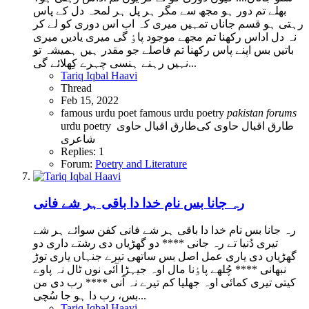
بھلے تم دور ہو مجھ سے مگر ہر پل ہر لمحہ دل کے پاس
رہتی ہو قسم جاناں تمہیں میری کہ اب اس دوری کو لے کر
نہ دل اداس رکھنا تم مجھے موجود پاٶ گی میری یادیں میری
باتیں بس اپنے پاس رکھنا تم فاصلے جو مقدر ہیں ہمیشہ تو
نہیں رہنے ہنسی چہرے کِھلائے گی...
Tariq Iqbal Haavi
Thread
Feb 15, 2022
famous urdu poet
famous urdu poetry
pakistan
forums
طارق اقبال حاوی کی
طارق اقبال حاوی
urdu poetry
شاعری
Replies: 1
Forum:
Poetry and Literature
رہ جانا بس نام خدا دا باقی ہر شے فانی
رہ جانا بس نام خدا دا باقی ہر شے فانی کفن سوائے ہر شے
تیری دُنیا تے رہ جانی **** دو گھڑیاں دی رشتے داری دو
گھڑیاں دی یاری عمل اصل بس ساتھی تیرے جنہاں یاری توڑ
نبھانی **** چُلھے پاٶنا مال اوہ جیہڑا آئی نوں ٹال نہ پاوے
کیتی تیری کمائی اوہ جھلیا کم تیرے نہ آنی **** رب دی من
بس، رب دا ہو جا سُچی...
Tariq Iqbal Haavi