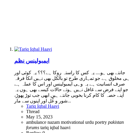
ایمبولینس نظم
جانتے بھی ہو.... یہ کس کا راستہ روکا ہے؟؟؟ یہ کوئی اور
ہی مخلوق ہے جو تمہاری طرح تو بالکل بھی نہیں انکا فرقہ
صرف انسانیت ہے یہ وہی ایمبولینس اور اس کا عملہ ہے
جو اپنے فرض سے غافل نہیں ہوتے حالات کیسے بھی ہوں یہ
اپنے حصہ کا کام کرنا بخوبی جانتے ہیں ابھی جب توڑ پھوڑ،
شور و غُل اور اپنوں سے مار...
Tariq Iqbal Haavi
Thread
May 15, 2023
ambulance nazam
motivational urdu poetry
pakistan
forums
tariq iqbal haavi
Replies: 0