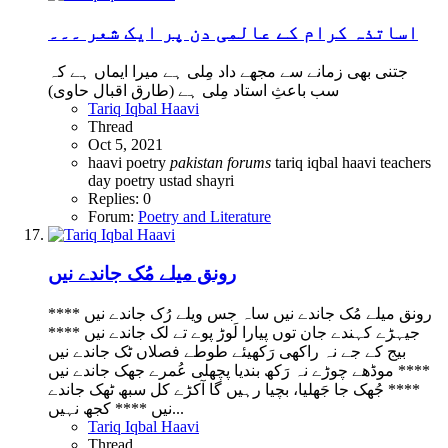
اساتذہ کرام کے عالمی دن پر ایک شعر ۔۔۔
جتنی بھی زمانے سے مجھے داد مِلی ہے میرا ایماں ہے کہ
سب باعثِ استاد مِلی ہے (طارق اقبال حاوی)
Tariq Iqbal Haavi
Thread
Oct 5, 2021
haavi poetry
pakistan
forums
tariq iqbal haavi
teachers
day poetry
ustad shayri
Replies: 0
Forum:
Poetry and Literature
رونق میلے مُک جاندے نیں
رونق میلے مُک جاندے نیں ساہ جس ویلے رُک جاندے نیں ****
جیہڑے کہندے جان توں پیارا لَوڑ پوے تے لک جاندے نیں ****
بیج کے جے نہ راکھی رَکھیئے طوطے فصلاں ٹک جاندے نیں
**** موڈھے چوڑے نہ رَکھ بندیا پچھلی عُمرے جھک جاندے نیں
**** جُھک جا جَھلیا، بچیا رہیں گا آکڑے کل سبھ ٹھک جاندے
نیں **** کجھ نہیں...
Tariq Iqbal Haavi
Thread