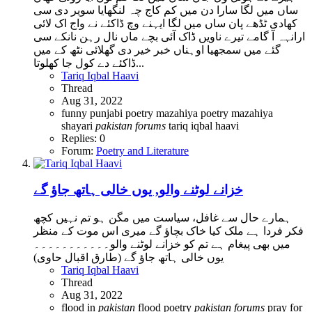
ساں میں لگا سارا دن میں کم کاج چہ لنگھایا سویر دی سی
کھادی ٹڈھے پان ساں میں لگا ایہنے وچ ڈاکئے نے واج اک لائی
ارانہہ آ گامے تیرے ناویں ڈاک آئی بچے ماں نال رہن نانکے سی
گئے میں سمجھیا اوہناں خبر خیر دی گھلائی نٹھ کے میں
ڈاکئے دے کول جا کھلوتا...
Tariq Iqbal Haavi
Thread
Aug 31, 2022
funny punjabi poetry
mazahiya poetry
mazahiya
shayari
pakistan
forums
tariq iqbal haavi
Replies: 0
Forum:
Poetry and Literature
خزانے لوٹنے والو, یوں خالی ہاتھ جاؤ گے
ہمارے حال سے غافل، سیاست میں مگن ہو تم نہیں کچھ
فکر فردا ہے ملک کیا خاک بچاؤ گے میری اس موت کے منظر
میں بھی پیغام ہے تم کو خزانے لوٹنے والو۔۔۔۔۔۔۔۔۔۔۔
یوں خالی ہاتھ جاؤ گے (طارق اقبال حاوی)
Tariq Iqbal Haavi
Thread
Aug 31, 2022
flood in
pakistan
flood poetry
pakistan
forums
pray for