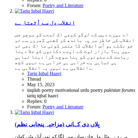
Forum:
Poetry and Literature
انقلاب دل سے اُٹھتا ہے
اے میرے دیس کے لوگو کبھی اک لمحے کو سوچو جس
انقلاب کی خاطر سر پہ باندھ کر کفنی گھروں سے تم
جو نکلے ہو اُس انقلاب کا عنصر کوئی سا اک بھی تم
میں ہے؟ بازار لوٹ کے اپنے دکانوں کو جلا دینا
ریاست کے ستونوں کو بِنا سوچے گرا دینا تباہی
ہی تباہی ہے خرابی ہی خرابی ہے نہیں کچھ
انقلابی ہے نہیں یہ انقلابی ہے...
Tariq Iqbal Haavi
Thread
May 15, 2023
inqilab poetry
motivational urdu poetry
pakistan
forums
tariq iqbal haavi
Replies: 0
Forum:
Poetry and Literature
بِلاں دی کہانی (مزاحیہ پنجابی نظم)
ہیرے دے ہوٹل ول جان ساں میں لگا کم توں آیا روٹی کھان