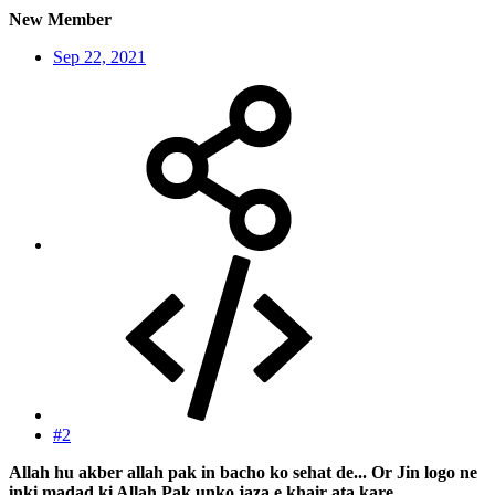
New Member
Sep 22, 2021
#2
Allah hu akber allah pak in bacho ko sehat de... Or Jin logo ne
inki madad ki Allah Pak unko jaza e khair ata kare.