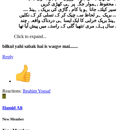
محفوظ ,ہموار جگہ پر ہی کھڑی کریں .
.... سیر کیلئے جانا ہو یا کام , گاڑی کی بریک , ہینڈ
بریک ہر لحاظ سے چیک کر کے تسلی کر کے نکلیں ...
ہینڈ بریک خرابی کا ایک ایسا ہی دردناک واقعہ, چند
سال پہلے مری /نتھیا گلی کے راستے میں پیش آیا تھا .
Click to expand...
bilkul yahi sabak hai is waqye mai.......
Reply
Reactions:
Ibrahim Yousaf
H
Hamid Ali
New Member