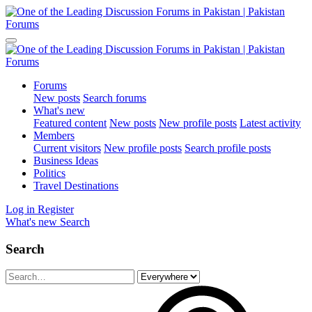
Forums
New posts
Search forums
What's new
Featured content
New posts
New profile posts
Latest activity
Members
Current visitors
New profile posts
Search profile posts
Business Ideas
Politics
Travel Destinations
Log in
Register
What's new
Search
Search