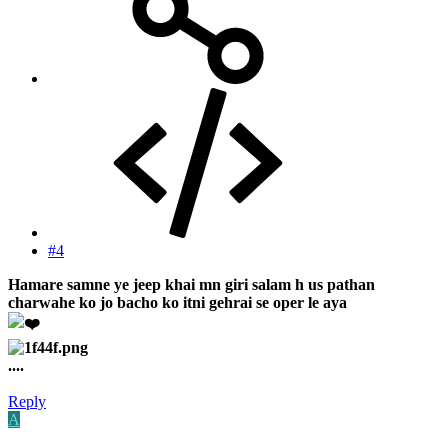
#4
Hamare samne ye jeep khai mn giri salam h us pathan
charwahe ko jo bacho ko itni gehrai se oper le aya
....
Reply
A