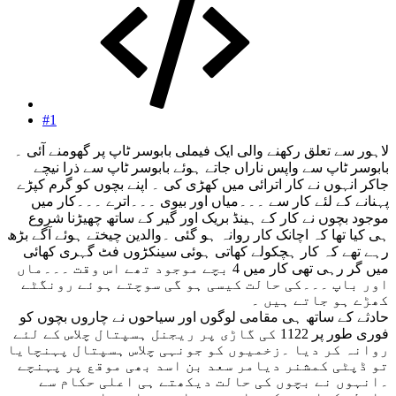
#1
لاہور سے تعلق رکھنے والی ایک فیملی بابوسر ٹاپ پر گھومنے آئی ۔
بابوسر ٹاپ سے واپس ناراں جاتے ہوئے بابوسر ٹاپ سے ذرا نیچے
جاکر انہوں نے کار اترائی میں کھڑی کی ۔ اپنے بچوں کو گرم کپڑے
پہنانے کے لئے کار سے ۔۔۔میاں اور بیوی ۔۔۔اترے ۔۔۔کار میں
موجود بچوں نے کار کے ہینڈ بریک اور گیر کے ساتھ چھیڑنا شروع
ہی کیا تھا کہ اچانک کار روانہ ہو گئی ۔والدین چیختے ہوئے آگے بڑھ
رہے تھے کہ کار ہچکولے کھاتی ہوئی سینکڑوں فٹ گہری کھائی
میں گر رہی تھی کار میں 4 بچے موجود تھے اس وقت ۔۔۔ماں
اور باپ ۔۔۔کی حالت کیسی ہو گی سوچتے ہوئے رونگٹے
کھڑے ہو جاتے ہیں ۔
حادثے کے ساتھ ہی مقامی لوگوں اور سیاحوں نے چاروں بچوں کو
فوری طور پر 1122 کی گاڑی پر ریجنل ہسپتال چلاس کے لئے
روانہ کر دیا ۔زخمیوں کو جونہی چلاس ہسپتال پہنچایا
تو ڈپٹی کمشنر دیامر سعد بن اسد بھی موقع پر پہنچے
۔انہوں نے بچوں کی حالت دیکھتے ہی اعلی حکام سے