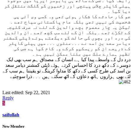
رابطہ کیا ۔جس کے ساتھ ہی بابوسر ایریا میں موجود
ہیلی کاپٹر چلاس پہنچی اور زخمیوں کو گلگت منتقل کر
دیا گیا ۔
جو کار حادثے کا شکار ہوئی تھی وہ کسی وی آئی پی
شخصیت کی نہیں تھی بلکہ عام پاکستانی سیاح تھے ۔
لیکن یہ چار معصوم بچے والدین کے لئے نہ صرف کلیجہ
کے ٹکڑے تھے ۔بلکہ ان کے لئے سب کچھ تھے ۔ان والدین
کی درد اور بچوں کی حالت کو دیکھتے ہوئے ڈپٹی کمشنر
دیامر سعد بن اسد نے ۔۔۔منٹوں ۔۔۔میں ہیلی کاپٹر
کے ذریعے ان کو ریسکیو کرکے وہ کام کیا ہے جس کی
نظیر ہمارے ملک میں ملنا ممکن نہیں ہے ۔
درد دل کے واسطے پیدا کیا ہے انسان کے مصداق ہم سب بھی ایک
دوسرے کے دکھ درد کا احساس کرتے ہوئے ڈپٹی کمشنر دیامر سعد
بن اسد کی طرح کسی کے دکھ کا مداوا کرینگے تو یقیننا ہم سب کے
لئے بھی ہزاروں ہاتھ دعاؤں کے اٹھ سکتے ہیں ۔۔۔ذرا سوچئیے
Last edited:
Sep 22, 2021
Reply
S
saifullah
New Member