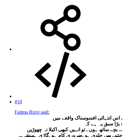
#10
Fatima Rizvi said:
اس انتہائی افسوسناک واقعے میں ,
بڑا سبق یہ ہے کہ :
بچے ساتھ ہوں , تو انہیں کبھی اکیلا نہ چھوڑیں ...
...جتنی بھی جلدی ہو ,ضروری کام ہو ,گاڑی ہمیشہ