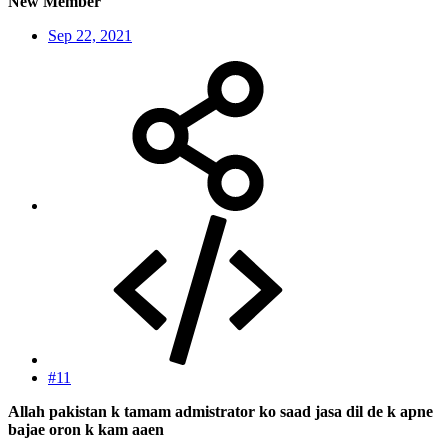
New Member
Sep 22, 2021
#11
Allah pakistan k tamam admistrator ko saad jasa dil de k apne
bajae oron k kam aaen