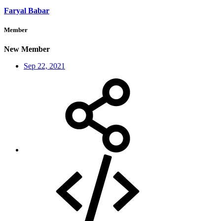
Faryal Babar
Member
New Member
Sep 22, 2021