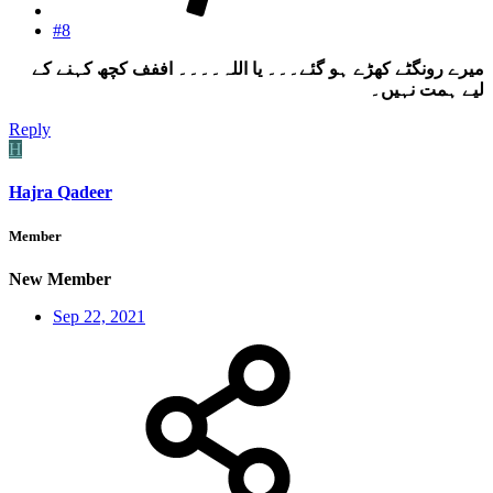
#8
میرے رونگٹے کھڑے ہو گئے۔۔۔ یا اللہ۔۔۔۔ اففف کچھ کہنے کے
لیے ہمت نہیں۔
Reply
H
Hajra Qadeer
Member
New Member
Sep 22, 2021