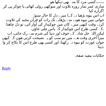
کسی مرد کا منہ بهی دیکها هو،،،،،،،
ساری عمر نماز روزه تلاوت اور سوکھی روٹی کهائی یا چوکر پی کر
گزاره کیا!
اب اس بیوه بڑهیا نے کہا میرے دل کا حال سنو؛
جوانی میں بیوه هونے سے بڑهاپے تک رات کو قرآن مجید کی تلاوت
کرتے وقت کبهی میرے کان میں چوکیدار کی آواز آتی، تو دل چاهتا
کہ کسی طرح اس چوکیدار کہ پاس چلی جاؤں،
لیکن اللہ جل شانہ کے خوف اور دنیا کی شرم سے رک جاتی، اب
میرا آخری وقت هے، میں تم سب کو یہ نصیحت کرتی هوں کہ کبهی
جوان عورت کو بیوه نہ رکهنا، اور کسی بهی طرح اس کا نکاح کر وا
دینا،
حکایات مفید صفحہ
Reply