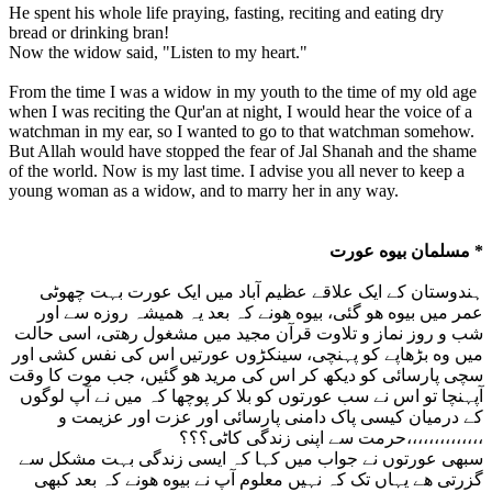
He spent his whole life praying, fasting, reciting and eating dry
bread or drinking bran!
Now the widow said, "Listen to my heart."
From the time I was a widow in my youth to the time of my old age
when I was reciting the Qur'an at night, I would hear the voice of a
watchman in my ear, so I wanted to go to that watchman somehow.
But Allah would have stopped the fear of Jal Shanah and the shame
of the world. Now is my last time. I advise you all never to keep a
young woman as a widow, and to marry her in any way.
مسلمان بیوه عورت *
ہندوستان کے ایک علاقے عظیم آباد میں ایک عورت بہت چهوٹی
عمر میں بیوه هو گئی، بیوه هونے کہ بعد یہ همیشہ روزه سے اور
شب و روز نماز و تلاوت قرآن مجید میں مشغول رهتی، اسی حالت
میں وه بڑهاپے کو پہنچی، سینکڑوں عورتیں اس کی نفس کشی اور
سچی پارسائی کو دیکھ کر اس کی مرید هو گئیں، جب موت کا وقت
آپہنچا تو اس نے سب عورتوں کو بلا کر پوچها کہ میں نے آپ لوگوں
کے درمیان کیسی پاک دامنی پارسائی اور عزت اور عزیمت و
حرمت سے اپنی زندگی کاٹی؟؟؟،،،،،،،،،،،،،،
سبهی عورتوں نے جواب میں کہا کہ ایسی زندگی بہت مشکل سے
گزرتی هے یہاں تک کہ نہیں معلوم آپ نے بیوه هونے کہ بعد کبهی