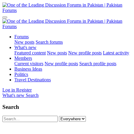
Forums
New posts
Search forums
What's new
Featured content
New posts
New profile posts
Latest activity
Members
Current visitors
New profile posts
Search profile posts
Business Ideas
Politics
Travel Destinations
Log in
Register
What's new
Search
Search