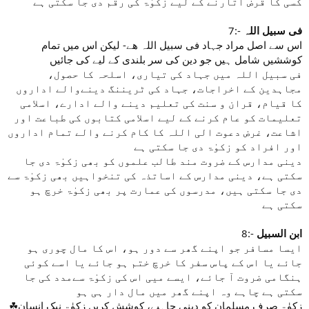
کسی کا قرض اتارنے کے لیے زکوٰۃ کی رقم دی جا سکتی ہے
7:-
فی سبیل اللہ
اس سے اصل مراد جہاد فی سبیل اللہ ھے- لیکن اس میں تمام
کوششیں شامل ہیں جو دین کی سر بلندی کے لیے کی جائیں
فی سبیل اللہ میں جہاد کی تیاری، اسلحہ کا حصول،
مجاہدین کے اخراجات، جہاد کی ٹریننگ دینےوالے اداروں
کا قیام، قران و سنت کی تعلیم دینے والے ادارے، اسلامی
تعلیمات کو عام کرنے کے لیے اسلامی کتابوں کی طباعت اور
اشاعت، غرض دعوت الی اللہ کا کام کرنے والے تمام اداروں
اور افراد کو زکوٰۃ دی جا سکتی ہے
دینی مدارس کے ضروت مند طالب علموں کو بھی زکوٰۃ دی جا
سکتی ہے، دینی مدارس کے اساتذہ کی تنخواہیں بھی زکوٰۃ سے
دی جا سکتی ہیں، مدرسوں کی عمارت پر بھی زکوٰۃ خرچ ہو
سکتی ہے
8:-
ابن السبیل
ایسا مسافر جو اپنے گھر سے دور ہو، اس کا مال چوری ہو
جائے یا اس کے پاس سفر کا خرچ ختم ہو جائے یا اسے کوئی
ہنگامی ضروت آ جائے، ایسے میی اس کی زکوٰۃ سےمدد کی جا
سکتی ہے چاہے وہ اپنے گھر میں مال دار ہی ہو
☘زکوٰۃ صرف مسلمان کو دینی چاہیے، کوشش کریں زکوٰۃ نیک انسان