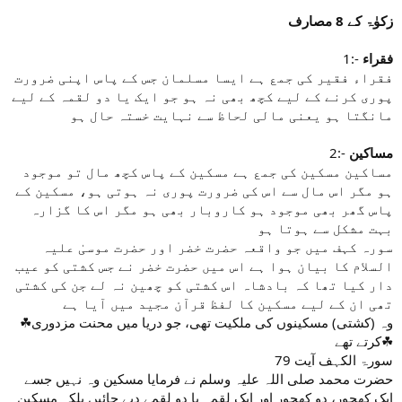
زکوٰۃ کے 8 مصارف
1:-
فقراء
فقراء فقیر کی جمع ہے ایسا مسلمان جس کے پاس اپنی ضرورت
پوری کرنے کے لیے کچھ بھی نہ ہو جو ایک یا دو لقمہ کے لیے
مانگتا ہو یعنی مالی لحاظ سے نہایت خستہ حال ہو
2:-
مساکین
مساکین مسکین کی جمع ہے مسکین کے پاس کچھ مال تو موجود
ہو مگر اس مال سے اس کی ضرورت پوری نہ ہوتی ہو، مسکین کے
پاس گھر بھی موجود ہو کاروبار بھی ہو مگر اس کا گزارہ
بہت مشکل سے ہوتا ہو
سورہ کہف میں جو واقعہ حضرت خضر اور حضرت موسیٰ علیہ
السلام کا بیان ہوا ہے اس میں حضرت خضر نے جس کشتی کو عیب
دار کیا تھا کہ بادشاہ اس کشتی کو چھین نہ لے جن کی کشتی
تھی ان کے لیے مسکین کا لفظ قرآن مجید میں آیا ہے
☘وہ (کشتی) مسکینوں کی ملکیت تھی، جو دریا میں محنت مزدوری
کرتے تھے☘
سورۃ الکہف آیت 79
حضرت محمد صلی اللہ علیہ وسلم نے فرمایا مسکین وہ نہیں جسے
ایک کھجور، دو کھجور اور ایک لقمہ یا دو لقمے دیے جائیں بلکہ مسکین