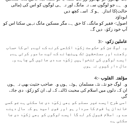
وہ ہے جو لوگوں سے نہ مانگے اور نہ ہی لوگوں کو اس کی (مالی
حالت)کا اندازہ ہو کہ اسے کچھ دیں
ابوداؤد
اصول:- فقیر کو مانگنے کا حق ہے مگر مسکین مانگ نہیں سکتا اس کو
آپ خود زکوٰۃ دیں گے
3:-
عاملین زکوۃ
وہ لوگ جن کو حکومت زکوٰۃ اکٹھی کرنے کے لیے، اس کا حساب
رکھنے اور مستحقین تک پہنچانے کے لیے مامور کرتی ہے،
ایسے لوگوں کی تنخواہیں زکوٰۃ سے دی جائیں گی چاہے وہ
مال دار کیوں نہ ہوں
4:-
مؤلفتہ القلوب
وہ لوگ جو نئے نئے مسلمان ہوئے ہوں وہ صاحب حثیت بھی نہ ہوں
ان کے دلوں میں اسلام کی محبت ڈالنے کے لیے ان کو زکوٰۃ دی جائے
گی
اسی طرح ایسے غیر مسلم کو بھی زکوٰۃ دی جا سکتی ہے جو کسی
خاندان یا قوم کا سردار ہو اور قوی امید ہو کہ مال دینے
سے وہ اسلام قبول کر لے گا ایسے لوگوں کو بھی زکوٰۃ دی جا
سکتی ہے