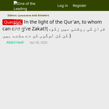
Log in
Register
Islamic Questions and Answers
In the light of the Qur'an, to whom
Question
can one give Zakat?(قران کی روشنی میں زکوٰۃ
کن کن لوگوں کو دے سکتے ہیں )
T
S
Abdul Hadi
Apr 30, 2020
h
t
r
a
e
r
a
t
d
d
s
a
t
t
a
e
r
t
e
r