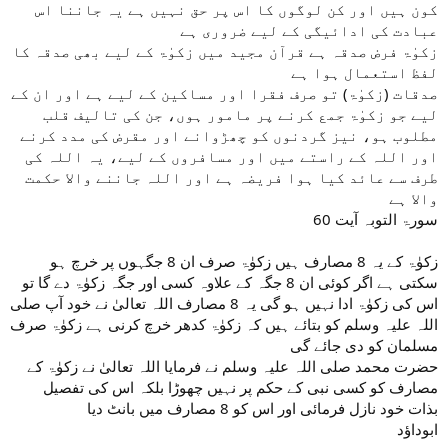
کون ہیں اور کن لوگوں کا اس پر حق نہیں ہے یہ جاننا اس
عبادت کی ادائیگی کے لیے ضروری ہے
زکوٰۃ فرض صدقہ ہے قرآن مجید میں زکوٰۃ کے لیے بھی صدقہ کا
لفظ استعمال ہوا ہے
صدقات (زکوٰۃ) تو صرف فقرا اور مساکین کے لیے ہے اور ان کے
لیے جو زکوٰۃ جمع کرنے پر مامور ہوں، جن کی تالیف قلب
مطلوب ہو، نیز گردنوں کو چھڑوانے اور مقرض کی مدد کرنے
اور اللہ کے راستے میں اور مسافروں کے لیے، یہ اللہ کی
طرف سے عائد کیا ہوا فریضہ ہے اور اللہ جاننے والا حکمت
والا ہے
سورۃ التوبہ آیت 60
زکوٰۃ کے یہ 8 مصارف ہیں زکوٰۃ صرف ان 8 جگہوں پر خرچ ہو
سکتی ہے اگر کوئی ان 8 جگہ کے علاوہ کسی اور جگہ زکوٰۃ دے گا تو
اس کی زکوٰۃ ادا نہیں ہو گی یہ 8 مصارف اللہ تعالیٰ نے خود آپ صلی
اللہ علیہ وسلم کو بتائے ہیں کہ زکوٰۃ کدھر خرچ کرنی ہے زکوٰۃ صرف
مسلمان کو دی جائے گی
حضرت محمد صلی اللہ علیہ وسلم نے فرمایا اللہ تعالیٰ نے زکوٰۃ کے
مصارف کو کسی نبی کے حکم پر نہیں چھوڑا بلکہ اس کی تفصیل
بذات خود نازل فرمائی اور اس کو 8 مصارف میں بانٹ دیا
ابوداؤد