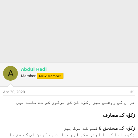
Abdul Hadi
A
Member
New Member
Apr 30, 2020
#1
قران کی روشنی میں زکوٰۃ کن کن لوگوں کو دے سکتے ہیں
زکوٰۃ کے مصارف
زکوٰۃ کے مستحق 8 قسم کے لوگ ہیں
زکوٰۃ ادا کرنا اپنی جگہ اہم عبادت ہے لیکن اس کے حق دار