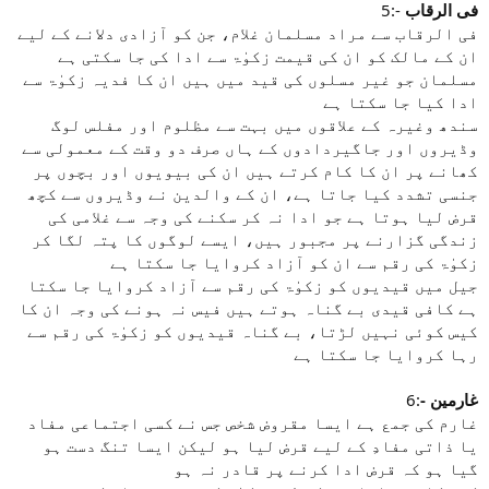
5:-
فی الرقاب
فی الرقاب سے مراد مسلمان غلام، جن کو آزادی دلانے کے لیے
ان کے مالک کو ان کی قیمت زکوٰۃ سے ادا کی جا سکتی ہے
مسلمان جو غیر مسلوں کی قید میں ہیں ان کا فدیہ زکوٰۃ سے
ادا کیا جا سکتا ہے
سندھ وغیرہ کے علاقوں میں بہت سے مظلوم اور مفلس لوگ
وڈیروں اور جاگیردادوں کے ہاں صرف دو وقت کے معمولی سے
کھانے پر ان کا کام کرتے ہیں ان کی بیویوں اور بچوں پر
جنسی تشدد کیا جاتا ہے، ان کے والدین نے وڈیروں سے کچھ
قرض لیا ہوتا ہے جو ادا نہ کر سکنے کی وجہ سے غلامی کی
زندگی گزارنے پر مجبور ہیں، ایسے لوگوں کا پتہ لگا کر
زکوٰۃ کی رقم سے ان کو آزاد کروایا جا سکتا ہے
جیل میں قیدیوں کو زکوٰۃ کی رقم سے آزاد کروایا جا سکتا
ہے کافی قیدی بے گناہ ہوتے ہیں فیس نہ ہونے کی وجہ ان کا
کیس کوئی نہیں لڑتا، بے گناہ قیدیوں کو زکوٰۃ کی رقم سے
رہا کروایا جا سکتا ہے
6:
- غارمین
غارم کی جمع ہے ایسا مقروض شخص جس نے کسی اجتماعی مفاد
یا ذاتی مفادِ کے لیے قرض لیا ہو لیکن ایسا تنگ دست ہو
گیا ہو کہ قرض ادا کرنے پر قادر نہ ہو