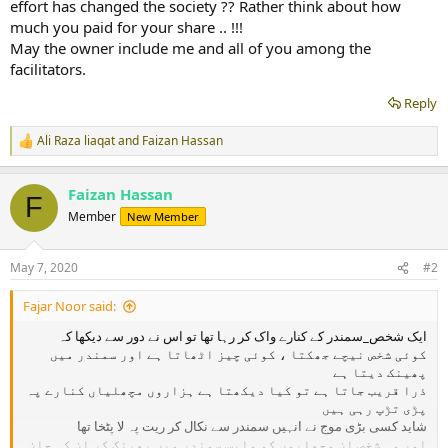
effort has changed the society ?? Rather think about how
much you paid for your share .. !!!
May the owner include me and all of you among the
facilitators.
Reply
Ali Raza liaqat
and
Faizan Hassan
R
e
a
Faizan Hassan
c
F
t
Member
New Member
i
o
n
May 7, 2020
#2
s
:
Fajar Noor said:
ایک شخص_سمندر کے کنارے واک کر رہا تھا تو اس نے دور سے دیکھا کہ
کوئی شخص نیچے جھکتا ، کوئی چیز اٹھاتا ہے اور سمندر میں
پھینک دیتا ہے
ذرا قریب جاتا ہے تو کیا دیکھتا ہے ہزاروں مچھلیاں کنارے پہ
پڑی تڑپ رہی ہیں
شاید کسی بڑی موج نے انہیں سمندر سے نکال کر ریت پہ لا پٹخا تھا
اور وہ شخص ان مچھلیوں کو واپس سمندر میں پھینک کر ان کی جان