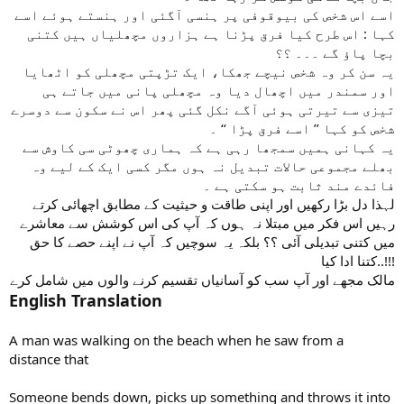
اسے اس شخص کی بیوقوفی پر ہنسی آگئی اور ہنستے ہوئے اسے
کہا : اس طرح کیا فرق پڑنا ہے ہزاروں مچھلیاں ہیں کتنی
بچا پاؤ گے ۔۔۔ ؟؟
یہ سن کر وہ شخص نیچے جھکا، ایک تڑپتی مچھلی کو اٹھایا
اور سمندر میں اچھال دیا وہ مچھلی پانی میں جاتے ہی
تیزی سے تیرتی ہوئی آگے نکل گئی پھر اس نے سکون سے دوسرے
شخص کو کہا ’’ اسے فرق پڑا ‘‘ ۔
یہ کہانی ہمیں سمجھا رہی ہے کہ ہماری چھوٹی سی کاوش سے
بھلے مجموعی حالات تبدیل نہ ہوں مگر کسی ایک کے لیے وہ
فائدے مند ثابت ہو سکتی ہے ۔
لہذا دل بڑا رکھیں اور اپنی طاقت و حیثیت کے مطابق اچھائی کرتے
رہیں اس فکر میں مبتلا نہ ہوں کہ آپ کی اس کوشش سے معاشرے
میں کتنی تبدیلی آئی ؟؟ بلکہ یہ سوچیں کہ آپ نے اپنے حصے کا حق
کتنا ادا کیا..!!!
English Translation
A man was walking on the beach when he saw from a
distance that
Someone bends down, picks up something and throws it into