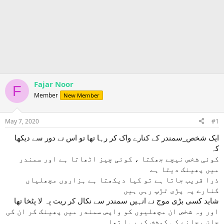
Fajar Noor
F
Member
New Member
May 7, 2020
#1
ایک شخص_سمندر کے کنارے واک کر رہا تھا تو اس نے دور سے دیکھا
کہ
کوئی شخص نیچے جھکتا ، کوئی چیز اٹھاتا ہے اور سمندر
میں پھینک دیتا ہے
ذرا قریب جاتا ہے تو کیا دیکھتا ہے ہزاروں مچھلیاں
کنارے پہ پڑی تڑپ رہی ہیں
شاید کسی بڑی موج نے انہیں سمندر سے نکال کر ریت پہ لا پٹخا تھا
اور وہ شخص ان مچھلیوں کو واپس سمندر میں پھینک کر ان کی
جان بچانے کی کوشش کر رہا تھا ۔