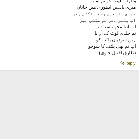
والہانہ لپٹنے کو تم سے۔۔۔
میری بانہیں ادھوری ھیں جاناں
میری آنکھیں رستہ تکتی ہیں
اب پتھر بھی ہو سکتی ہیں
اب اِتنا مجھے ستاٶ نہ
تم جلدی لوٹ کے آٶ نا
ہیں سردیاں پلٹنے کو
اب تم بھی پلٹنے کا سوچو
(طارق اقبال حاوی)​
Reply