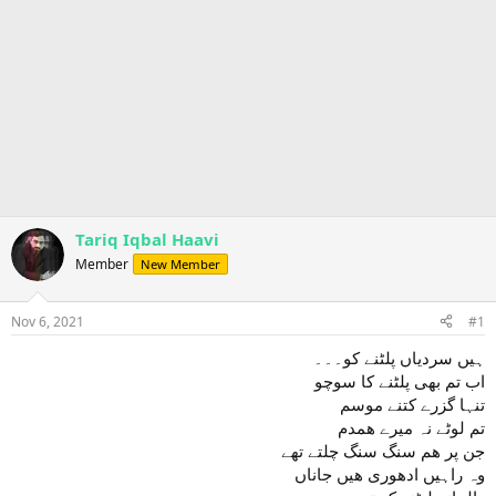
Tariq Iqbal Haavi
Member
New Member
Nov 6, 2021
#1
ہیں سردیاں پلٹنے کو۔۔۔
اب تم بھی پلٹنے کا سوچو
تنہا گزرے کتنے موسم
تم لوٹے نہ میرے ھمدم
جن پر ھم سنگ سنگ چلتے تھے
وہ راہیں ادھوری ھیں جاناں