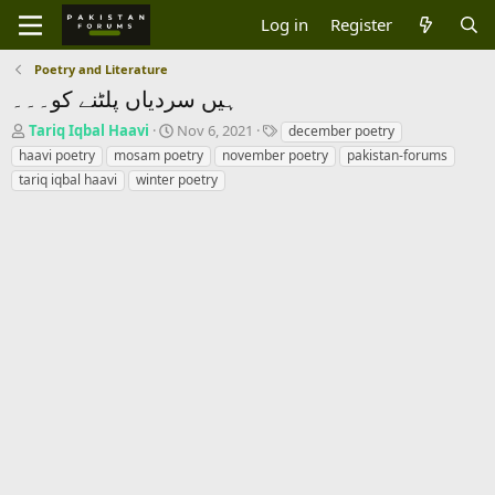
Log in
Register
Poetry and Literature
ہیں سردیاں پلٹنے کو۔۔۔
T
S
T
Tariq Iqbal Haavi
Nov 6, 2021
december poetry
h
t
a
haavi poetry
mosam poetry
november poetry
pakistan-forums
r
a
g
tariq iqbal haavi
winter poetry
e
r
s
a
t
d
d
s
a
t
t
a
e
r
t
e
r