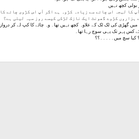
 بولی کچھ نہیں
پ کا لہجہ اس چائے سے زیادہ کڑوہ ہے اگر آپ اس کڑوی چائے کا
 ہزاروں کڑوے گھونٹ ایک نازک لڑکی کیسے روز سہہ لیتی ہے؟
 گھڑی کی ٹک ٹک کے علاوہ کچھ نہیں تھا۔ وہ چائے کا کپ لے کر درواز
کے کس پہر تک یہی سوچ رہا تھا۔