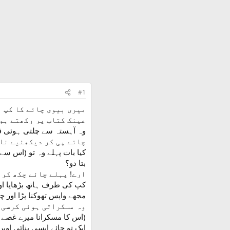
#1
میری بیوی چائے کا کپ ہ
عینک کتاب پر رکھتے ہوئ
وہ آہستہ سے چلتی ہوئی قریب
چائے پی کر دیکھئیے نا
بتا دو؟
ارے! پہلے چائے چکھ کر 
مجھے واپس تھوکنا پڑا اور چ
وہ مسکراتی ہوئی کرسی 
(اس کا مسکرانا میرے غصے میں اضافہ کر رہا تھا لیکن میں رک گیا)
ایک تو چائے ایسی بنائی او