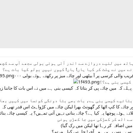
اتھ میں لئیے دروازے سے اندر آتی ہوئی بولی مجھے آپ سے کچھ
ے میں نے پلٹ کر کہا ہاں! ہاں! کیوں نہیں بولو کیا بات ہے؟
 والی کرسی پر آ بیٹھی اور چائے میز پر رکھتے ہوئے بولی ۰۰۰
 کیسی بنی ہے؟؟
بتائیے کیسی بنی ہے، بات بھی بتا دونگی کونسا میں کہیں بھا
لاتے ہوئے پوچھا یہ کیا ہے؟ چائے بنانی نہیں آتی تمہیں؟ یہ کیسی چائے بنا
سے اٹھ کر کھڑکی میں جا کھڑی ہوئی
پر سے ہنس رہی ہو۔ آخر! چاہتی کیا ہو، تم؟