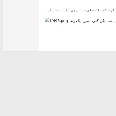
 ایک گھونٹ حلق سے نہیں اتار سکے تو
ے سے نکل گئی۔ میں ایک زندہ