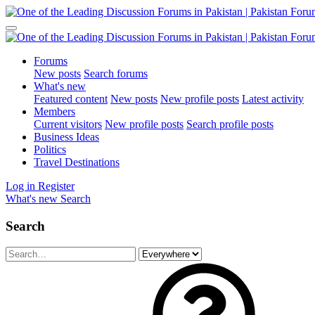
Forums
New posts
Search forums
What's new
Featured content
New posts
New profile posts
Latest activity
Members
Current visitors
New profile posts
Search profile posts
Business Ideas
Politics
Travel Destinations
Log in
Register
What's new
Search
Search