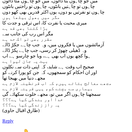
میں جو چاہوں بنا ڈالوں، میں جو چاہوں مٹا ڈالوں
چاہوں تو چاہتیں بانٹوں، چاہوں تو راحتیں بانٹوں
چاہوں تو نفرتیں بو دوں، یوں اکثر قدریں بھی کھو دوں
مگر میں بھول بیٹھا ہوں
میری محبت یا نفرت کا، اس ترقی و جدت کا
بڑا کتنا بھی قد ہے
مگر اس رب کی جانب سے
مقرر بھی تو اک حد ہے
آزمائشوں میں یا فکروں میں، وہ جب چاہے جکڑ ڈالے
وہ ڈھیلی چھوڑ کر رسی، جب چاہے پکڑ ڈالے
ہوا کچھ یوں اب بھی ہے، وبا جو چارسو ہے اب
بہت یہ جان لیوا ہے
صحیح اب وقت ہے شاید، کہ اپنی ذات سے نکلوں
اور ان احکام کو سمجھوں، کہ جن کو پورا کرنے کو
مجھے دنیا میں بھیجا تھا
مجھے معالج بتاتے ہیں، کہ اب قرنطینہ لازم ہے
بیماری سے بچنے کو، یہی قرینہ لازم ہے
سمجھنا چاہوں اگر میں تو، مجھے خلوت سکھائے گی
خدا اور بندگی کیا ہے؟؟؟
یہ راز زندگی کیا ہے؟؟؟
(طارق اقبال حاوی)
Reply