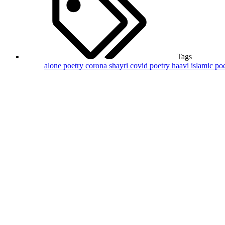
Tags
alone poetry
corona shayri
covid poetry
haavi
islamic po