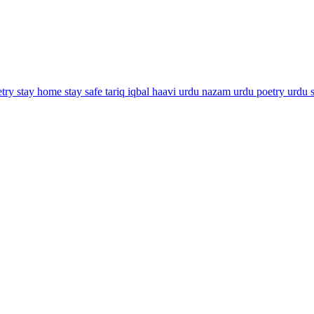
etry
stay home stay safe
tariq iqbal haavi
urdu nazam
urdu poetry
urdu 