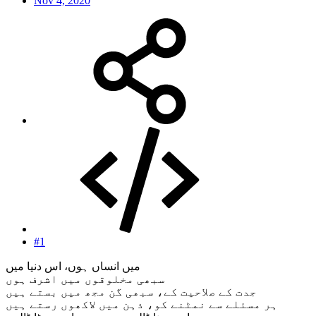
Nov 4, 2020
#1
میں انساں ہوں، اس دنیا میں
سبھی مخلوقوں میں اشرف ہوں
جدت کے صلاحیت کے، سبھی گن مجھ میں بستے ہیں
ہر مسئلے سے نمٹنے کو، ذہن میں لاکھوں رستے ہیں