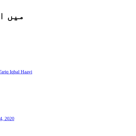
میں ا
Tariq Iqbal Haavi
4, 2020