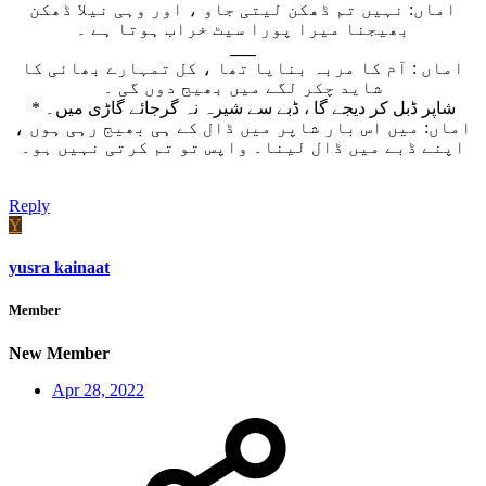
اماں: نہیں تم ڈھکن لیتی جاو ، اور وہی نیلا ڈھکن
بھیجنا میرا پورا سیٹ خراب ہوتا ہے ۔
___
اماں : آم کا مربہ بنایا تھا ، کل تمہارے بھائی کا
شاید چکر لگے میں بھیج دوں گی ۔
* شاپر ڈبل کر دیجے گا ، ڈبے سے شیرہ نہ گرجائے گاڑی میں۔
اماں: میں اس بار شاپر میں ڈال کے ہی بھیج رہی ہوں ،
اپنے ڈبے میں ڈال لینا۔ واپس تو تم کرتی نہیں ہو۔
Reply
Y
yusra kainaat
Member
New Member
Apr 28, 2022