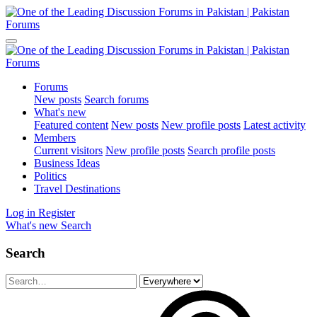
Forums
New posts
Search forums
What's new
Featured content
New posts
New profile posts
Latest activity
Members
Current visitors
New profile posts
Search profile posts
Business Ideas
Politics
Travel Destinations
Log in
Register
What's new
Search
Search