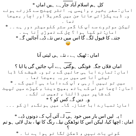
* کل ہم اسلام آباد جارہے ہیں اماں
اماں : سفر بخیر ، واپسی پہ انٹر چینج سے گزرتے ہوئے
وہ ڈبے پکڑاتی جانا جن میں گجریلا اور اچار بھیجا
تھا ۔
* لیکن موٹروے سے آپ کا گھر ستر کلومیٹر دور ہے ۔۔
اماں: تو کیا ہوا ؟ چل کے تھوڑی آنا ہے ۔
* جتنے کا فیول لگے گا اس میں دس نئے ڈبے آجائیں گے
اماں : ٹھیک ہے ، نئے ہی لیتی آنا
___
اماں فلاں جگہ فوتگی ہوگئی ہے، آپ جائیں گی یا ابا ؟
اماں : تمارے ابا ہی جائیں گے ، تم وہ شیشے کا ڈبا
لیتی آنا جس میں مربہ بھیجا تھا ۔
* میں تو نہیں آ رہی ، آپ کے داماد ہی آئیں گے ۔
اماں : اچھا تو اس کے ہاتھ بھیج دینا ، کپڑے میں لپیٹ
کے شاپر میں ڈالنا ، ٹھیس نہ لگے ۔
* وہ دیں گے کس کو ؟
اماں: تمہارے ابا جنازہ گاہ میں ہونگے، ان کو ۔۔۔
__
* یہ لیں اس بار میں خود ہی لے آئی آپ کے دونوں ڈبے !
اماں : اچھا کیا، لیکن اس کا توڈھکن نیلے رنگ کا تھا ، بدل لائی ہو تم
؟
* کوئی بات نہیں ، ڈھکن لگا تو ہوا ہے نا ۔