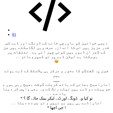
#1
دیسی خواتین کو باورچی خانے کے ڈونگے اور ڈبے کس
قدر عزیز ہیں اس کا اندازہ صرف وہی لگاسکتے ہیں جن
کے گھر ان ڈبوں میں کوئی چیز آتی ہے۔ تعلقات پر
ہوسکتا ہے لیکن ڈبے پر نو کمپرومائز ۔۔
فون پہ گفتگو کا محور و مرکز ہی پلاسٹک کے ڈبے ہوتے
ہیں
___
اماں : صبح بھائی کے ہاتھ کریلے گوشت بھیج رہی ہوں ،
جو پہلے دو ڈبے ہیں نیلے رنگ کے وہ بھی واپس کر دینا
یاد سے ۔۔
* تو کیا وہ ڈونگے اور ڈبے لیکر بینک جائے گا ؟
اماں : ڈبے ہی ہیں بم نہیں ، تم بس دے دینا ۔۔
* جی اچھا !
____