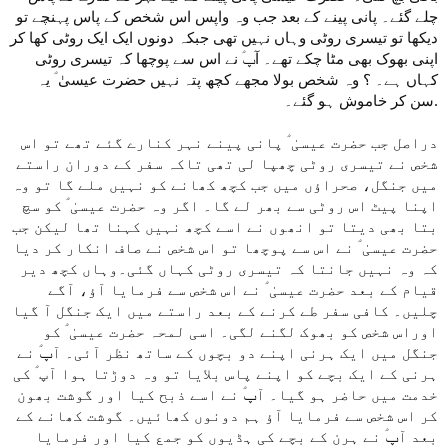
چلے گئے۔ پانی پینے کے بعد جب وہ واپس اس شخص کے پاس پہنچے تو
دیکھا تو تیسری روٹی وہاں نہیں تھی جبکہ دونوں ایک ایک روٹی کھا کر
اپنی بھوک بھی مٹا چکے تھے۔ آپؑ نے اس سے پوچھا کہ تیسری روٹی
کہاں ہے۔ ؟ وہ شخص بولا مجھے کچھ پتہ نہیں حضرت عیسیٰ ؑ یہ
سن کر خاموش ہو گئے۔.
دراصل جب حضرت عیسیٰ ؑ پانی پینے نہر کنارے گئے تھے تو اس
شخص نے تیسری روٹی چھپا لی تھی تاکہ سفر کے دوران راستے
میں جنگل، صحراؤں میں جب کچھ کھانے کو نہیں ملے گا تو وہ
اپنا پیٹ اس روٹی سے بھر لے گا۔ اگر وہ حضرت عیسیٰ ؑ کو سچ
بتا بھی دیتا تو انھوں نے اسے کچھ نہیں کہنا تھا لیکن جب
حضرت عیسیٰ ؑ نے اس سے پوچھا تو اس شخص نے صاف انکار کر دیا
کہ وہ نہیں جانتا کہ تیسری روٹی کہاں گئی۔وہاں کچھ دیر
قیام کے بعد حضرت عیسیٰ ؑ نے اس شخص سے فرمایا آؤ، آگے
چلیں۔ کافی سفر طے کرنے کے بعد راستے میں ایک جنگل آ گیا
اوراس شخص کو بھوک لگنے لگی۔ اسی لمحہ حضرت عیسیٰ ؑ کو
جنگل میں ایک ہرنی اپنے دو بچوں کے ساتھ نظر آئی۔ آپؑ نے
ہرنی کے ایک بچے کو اپنے پاس بلایا تو وہ دوڑتا ہوا آپ ؑ کی
خدمت میں حاضر ہو گیا۔ آپؑ نے اسے ذبح کیا اور گوشت بھون
کر اس شخص سے فرمایا آؤ ہم دونوں کھائیں۔ گوشت کھانے کے
بعد آپؑ نے ہرن کے بچے کی ہڈیوں کو جمع کیا اور فرمایا