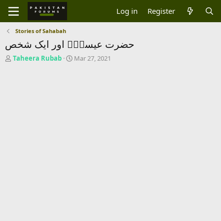
Log in
Register
Stories of Sahabah
حضرت عیسیٰؑ اور ایک شخص
T
S
Taheera Rubab
Mar 27, 2021
h
t
r
a
e
r
a
t
d
d
s
a
t
t
a
e
r
t
e
r