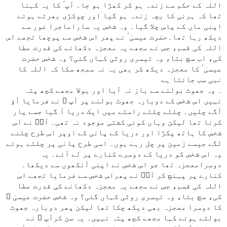
اللہ کے حکم سے زندہ ہو کر کھڑا ہو جا۔ آپ ؑ کا یہ کہنا
تھا کہ ہرنی کا بچہ زندہ ہو گیا اور چوکڑی بھرتے ہوئے
اپنی ماں کے پاس چلا گیا۔ وہ شخص یہ ساراماجرا غور سے
دیکھ رہا تھا۔حضرت عیسیٰ ؑ نے پھر اس شخص سے پوچھا تجھے اس
اللہ کی قسم، جس نے مجھے یہ معجزہ دکھانے کی قدرت عطا
کی، اب سچ بتا، وہ تیسری روٹی کہاں گئی؟ وہ شخص حضرت
عیسیٰ ؑ کا معجزہ دیکھ کر بھی یہ نہ سمجھ سکا کہ اللہ کا
نبی سب جانتا ہے
۔ وہ جھوٹ بولنے سے باز نہ آیا اور بولا مجھے کچھ پتہ
نہیں اس شخص کے دوبارہ جھوٹ بولنے پر آپ ؑ نے فرمایا آؤ
آگے چلیں۔ چلتے چلتے راستے میں ایک دریا آ گیا جسے پار
کرنا تھا لیکن وہاں کوئی کشتی موجود نہ تھی۔ آپؑ نے اس
شخص کا ہاتھ پکڑا اور دریا کے پانی کے اوپر اس طرح چلنے
لگے جیسے زمین پر چل رہے ہوں۔ اسی طرح پانی پر چلتے ہوئے
وہ اس شخص کو دریا کے دوسرے کنارے پر لے آئے۔ یہ
دوسرامعجزہ تھا جو اس شخص نے اپنی آنکھوں سے دیکھا۔
کنارے پر پہنچ کر آپؑ نے پھراس شخص سے فرمایا تجھے اس
اللہ کی قسم، جس نے مجھے یہ معجزہ دکھانے کی قدرت عطا
کی، سچ بتا، وہ تیسری روٹی کہاں گئی؟ وہ شخص حضرت عیسیٰ ؑ
کا دوسرا معجزہ بھی دیکھ چکا تھا لیکن پھر دوبارہ جھوٹ
بولتے ہوئے کہا مجھے کچھ پتہ نہیں۔ یہ سن کرآپ ؑ نے