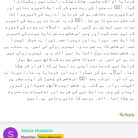
فرمایا آؤ آگے چلیں۔ چلتے چلتے راستے میں ریگستان آ
گیا۔ آپؑ نے صحرا کی ریت جمع کر کے ایک ڈھیری بنائی اور
اس ڈھیری سے مخاطب ہو کر فرمایا اے ریت کی ڈھیری، اللہ
کے حکم سے سونا بن جا۔ آپؑ کے یہ فرماتے ہی ریت کی ڈھیری
سونے میں تبدیل ہو گئی۔ آپ علیہ السلام نے سونے کی ڈھیری
کے تین حصے کیے اور پھر اس شخص سے فرمایا سونے کی ڈھیری
کا ایک حصہ میرا ہے اور دوسرا حصہ تیرا ہے جبکہ تیسرا
حصہ اس شخص کا ہے جس نے وہ تیسری روٹی لی تھی۔ یہ سنتے ہی
وہ شخص جھٹ سے بول اٹھا یا نبی اللہ، وہ تیسری روٹی میں
نے ہی لی تھی۔ وہ جھوٹا شخص سونے کے لالچ میں سچ بول
کرایک نبی کے سامنے اپنی بے ایمانی کا اقرار کر چکا
تھا۔ آپ ؑیہ سن کر مسکرا دیے اور فرمایا یہ سارا سونا تم
ہی لے لو ۔ اس کے بعد آپؑ اس شخص کو چھوڑ کر اپنے سفر پر
اکیلے روانہ ہو گئے۔ وہ شخص اپنے لالچ، جھوٹ اور کمزور
ایمان کی وجہ سے ایک نبی کی قربت اور تعلیمات سے محروم
ہو چکا تھا ۔اللہ ہم سب کا حامی وناصر ہو۔آمین
Reply
Sonia Hussain
S
Member
New Member