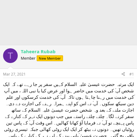
Taheera Rubab
T
Member
New Member
Mar 27, 2021
#1
ایک مرتبہ حضرت عیسیٰ علیہ السلام کہیں سفر پر جا رہے تھے کہ ایک
شخص آپؑ کی خدمت میں حاضر ہوا اور عرض کیا یا نبی اللہ، میں آپ
ؑکی خدمت میں رہنا چاہتا ہوں تاکہ آپؑ کی خدمت کرسکوں اور علم
دین سیکھ سکوں۔ آپؑ نے اس کو اپنے ہمراہ رہنے کی اجازت دے دی۔
اجازت ملنے کے بعد وہ شخص حضرت عیسیٰ علیہ السلام کے ساتھ
سفر کرنے لگا۔ چلتے چلتے راستے میں جب دونوں ایک نہر کے کنارے کے
پاس پہنچے تو آپؑ نے فرمایا آؤ کھانا کھالیں۔ اس وقت آپؑ کے پاس تین
روٹیاں تھیں۔ دونوں نے بیٹھ کر ایک ایک روٹی کھالی جبکہ تیسری روٹی
باقی بچ گئی۔ حضرت عیسیٰ ؑپانی پینے کے لیے نہر کے کنارے کے پاس