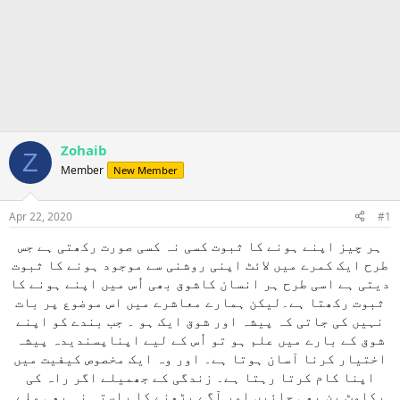
Zohaib
Z
Member
New Member
Apr 22, 2020
#1
ہر چیز اپنے ہونے کا ثبوت کسی نہ کسی صورت رکھتی ہے جس
طرح ایک کمرے میں لائٹ اپنی روشنی سے موجود ہونے کا ثبوت
دیتی ہے اسی طرح ہر انسان کاشوق بھی اُس میں اپنے ہونے کا
ثبوت رکھتا ہے۔لیکن ہمارے معاشرے میں اس موضوع پر بات
نہیں کی جاتی کہ پیشہ اور شوق ایک ہو ۔ جب بندے کو اپنے
شوق کے بارے میں علم ہو تو اُس کے لیے اپناپسندیدہ پیشہ
اختیار کرنا آسان ہوتا ہے۔ اور وہ ایک مخصوص کیفیت میں
اپنا کام کرتا رہتا ہے۔ زندگی کے جھمیلے اگر راہ کی
رکاوٹ بن بھی جائیں اور آگے بڑھنے کا راستہ نہ بھی ملے