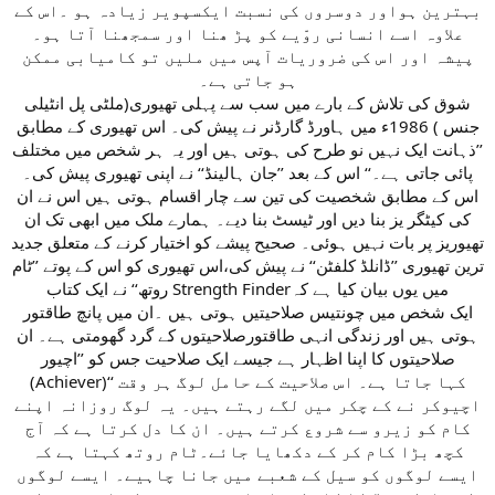
بہترین ہواور دوسروں کی نسبت ایکسپویر زیادہ ہو ۔اس کے
علاوہ اسے انسانی روّیے کو پڑ ھنا اور سمجھنا آتا ہو۔
پیشہ اور اس کی ضروریات آپس میں ملیں تو کامیابی ممکن
ہو جاتی ہے۔
شوق کی تلاش کے بارے میں سب سے پہلی تھیوری(ملٹی پل انٹیلی
جنس ) 1986ء میں ہاورڈ گارڈنر نے پیش کی۔ اس تھیوری کے مطابق
’’ذہانت ایک نہیں نو طرح کی ہوتی ہیں اور یہ ہر شخص میں مختلف
پائی جاتی ہے۔‘‘ اس کے بعد ’’جان ہالینڈ‘‘ نے اپنی تھیوری پیش کی۔
اس کے مطابق شخصیت کی تین سے چار اقسام ہوتی ہیں اس نے ان
کی کیٹگر یز بنا دیں اور ٹیسٹ بنا دیے۔ ہمارے ملک میں ابھی تک ان
تھیوریز پر بات نہیں ہوئی۔ صحیح پیشے کو اختیار کرنے کے متعلق جدید
ترین تھیوری ’’ڈانلڈ کلفٹن‘‘ نے پیش کی،اس تھیوری کو اس کے پوتے ’’ٹام
روتھ‘‘ نے ایک کتاب Strength Finderمیں یوں بیان کیا ہے کہ
ایک شخص میں چونتیس صلاحیتیں ہوتی ہیں ۔ان میں پانچ طاقتور
ہوتی ہیں اور زندگی انہی طاقتورصلاحیتوں کے گرد گھومتی ہے۔ ان
صلاحیتوں کا اپنا اظہار ہے جیسے ایک صلاحیت جس کو ’’اچیور
(Achiever)‘‘ کہا جاتا ہے۔ اس صلاحیت کے حامل لوگ ہر وقت
اچیوکر نے کے چکر میں لگے رہتے ہیں۔ یہ لوگ روزانہ اپنے
کام کو زیرو سے شروع کرتے ہیں۔ ان کا دل کرتا ہے کہ آج
کچھ بڑا کام کر کے دکھایا جائے۔ٹام روتھ کہتا ہے کہ
ایسے لوگوں کو سیل کے شعبے میں جانا چاہیے۔ ایسے لوگوں