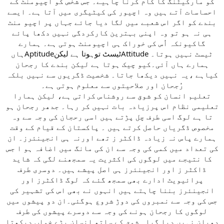
کو مارکیٹنگ کا کام کرنا چاہیے۔ جس شخص کو اچیومنٹ کے
احساسات آتے ہیں وہ اچیور کی کیٹیگری میں آتا ہے۔ ایسے
بندے کو اگر اس شعبے میں لگا دیا جائے جہاں پر اچیو منٹ
ہی نہ ہو تو وہ اپنی بہترین کارکردگی نہیں دکھا پائے
گاکیونکہ اُس کی خوراک ہی اچیومنٹ ہوتی ہے۔ ہمارے
ہاںAptitudeٹیسٹ توہوتا ہے لیکنAttitude ٹیسٹ نہیں ہوتا۔
ہمارے ہاں آئی۔کیو چیک ہوتا ہے لیکن بندے کا رجحان
کیاہے ،یہ نہیں دیکھا جاتا۔ شخصیت ڈگریوں سے نہیں بلکہ
رُجحان اور صلاحیتوں سے معلوم ہوتی ہے۔
تعلیم انسان کو شوق سے روشناس کراتی ہے، لیکن ہمارا
تعلیمی نظام اس پرزیادہ بات نہیں کر رہا۔ جدھر رجحان ہو
تا ہے لوگ اسی طرف چل پڑتے ہیں اسی رحجان کی وجہ سے وہ
مخصوص ڈگریاں حاصل کرتے ہیں ۔ پاکستان کے قیام کے وقت
ہمارے پاس نہ زیادہ ڈاکٹر ز تھے اورنہ ہی انجینئرز۔ ان
کی تعداد میں کمی کی وجہ سے ان کی مانگ میں اضافہ ہو ا جس
کا نتیجے میں لوگوں کی اکثریت یہ سمجھنے لگی کہ شاید
ڈاکٹر ز اور انجینئرز ہی اصل پیشے ہیں۔ دوسری طرف
پرائیویٹ ادارے بھی سمجھ گئے کہ لوگ ڈاکٹرز اور
انجینئرز بننا چاہتے ہیں انہوں نے بھی اس کی تشہیر کی
جس کی وجہ سے نمبروں کی دوڑ شروع ہوگئی۔ان دو پیشوں میں
لوگوں کا رجحان ہونے کی وجہ سے دوسرے پیشوں کی طرف
دھیان نہیں دیا گیا۔ شوق کے ساتھ انسان بڑے خواب دیکھتا