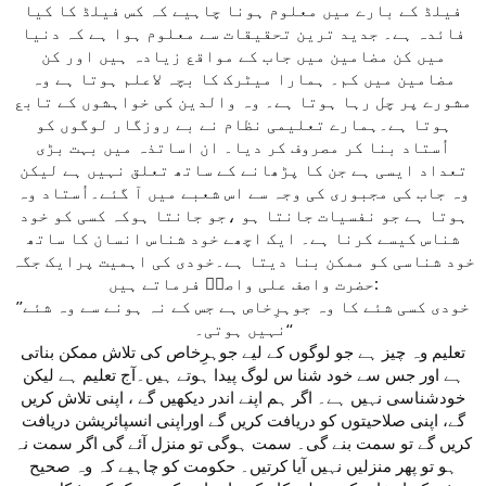
فیلڈ کے بارے میں معلوم ہونا چاہیے کہ کس فیلڈ کا کیا
فائدہ ہے۔ جدید ترین تحقیقات سے معلوم ہوا ہے کہ دنیا
میں کن مضامین میں جاب کے مواقع زیادہ ہیں اور کن
مضامین میں کم۔ ہمارا میٹرک کا بچہ لاعلم ہوتا ہے وہ
مشورے پر چل رہا ہوتا ہے۔ وہ والدین کی خواہشوں کے تابع
ہوتا ہے۔ہمارے تعلیمی نظام نے بے روزگار لوگوں کو
اُستاد بنا کر مصروف کر دیا۔ ان اساتذہ میں بہت بڑی
تعداد ایسی ہے جن کا پڑھانے کے ساتھ تعلق نہیں ہے لیکن
وہ جاب کی مجبوری کی وجہ سے اس شعبے میں آ گئے۔اُستاد وہ
ہوتا ہے جو نفسیات جانتا ہو ،جو جانتا ہوکہ کسی کو خود
شناس کیسے کرنا ہے۔ ایک اچھے خود شناس انسان کا ساتھ
خود شناسی کو ممکن بنا دیتا ہے۔خودی کی اہمیت پرایک جگہ
حضرت واصف علی واصفؒ فرماتے ہیں:
’’خودی کسی شئے کا وہ جوہرِخاص ہے جس کے نہ ہونے سے وہ شئے
نہیں ہوتی۔‘‘
تعلیم وہ چیز ہے جو لوگوں کے لیے جوہرِخاص کی تلاش ممکن بناتی
ہے اور جس سے خود شنا س لوگ پیدا ہوتے ہیں۔آج تعلیم ہے لیکن
خودشناسی نہیں ہے۔ اگر ہم اپنے اندر دیکھیں گے ، اپنی تلاش کریں
گے، اپنی صلاحیتوں کو دریافت کریں گے اوراپنی انسپائریشن دریافت
کریں گے تو سمت بنے گی۔ سمت ہوگی تو منزل آئے گی اگر سمت نہ
ہو تو پھر منزلیں نہیں آیا کرتیں۔ حکومت کو چاہیے کہ وہ صحیح