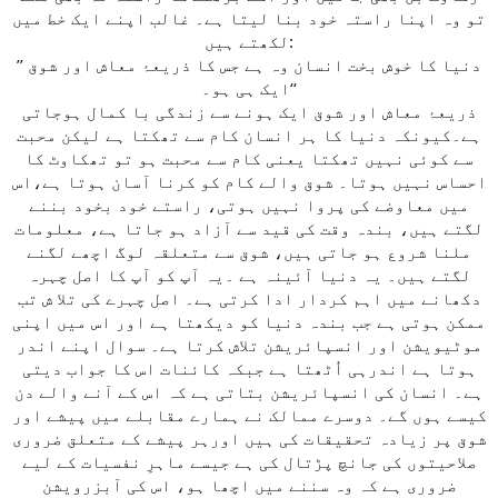
تو وہ اپنا راستہ خود بنا لیتا ہے۔ غالب اپنے ایک خط میں
لکھتے ہیں:
’’ دنیا کا خوش بخت انسان وہ ہے جس کا ذریعۂ معاش اور شوق
ایک ہی ہو۔‘‘
ذریعۂ معاش اور شوق ایک ہونے سے زندگی با کمال ہوجاتی
ہے۔کیونکہ دنیا کا ہر انسان کام سے تھکتا ہے لیکن محبت
سے کوئی نہیں تھکتا یعنی کام سے محبت ہو تو تھکاوٹ کا
احساس نہیں ہوتا۔ شوق والے کام کو کرنا آسان ہوتا ہے،اس
میں معاوضے کی پروا نہیں ہوتی، راستے خود بخود بننے
لگتے ہیں، بندہ وقت کی قید سے آزاد ہو جاتا ہے، معلومات
ملنا شروع ہو جاتی ہیں، شوق سے متعلقہ لوگ اچھے لگنے
لگتے ہیں۔ یہ دنیا آئینہ ہے ۔یہ آپ کو آپ کا اصل چہرہ
دکھانے میں اہم کردار ادا کرتی ہے۔ اصل چہرے کی تلا ش تب
ممکن ہوتی ہے جب بندہ دنیا کو دیکھتا ہے اور اس میں اپنی
موٹیویشن اور انسپائریشن تلاش کرتا ہے۔ سوال اپنے اندر
ہوتا ہے اندرہی اُٹھتا ہے جبکہ کائنات اس کا جواب دیتی
ہے۔ انسان کی انسپائریشن بتاتی ہے کہ اس کے آنے والے دن
کیسے ہوں گے۔ دوسرے ممالک نے ہمارے مقابلے میں پیشے اور
شوق پر زیادہ تحقیقات کی ہیں اورہر پیشے کے متعلق ضروری
صلاحیتوں کی جانچ پڑتال کی ہے جیسے ماہرِ نفسیات کے لیے
ضروری ہے کہ وہ سننے میں اچھا ہو، اس کی آبزرویشن