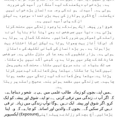
ہے۔ بڑے خواب دیکھنے کے لیے اُمنگ اور اُمید کی ضرورت
ہوتی ہے۔ اُمیدنہ ہو نے کی وجہ سے انسان بڑے خواب نہیں
دیکھتے۔ آج ڈگری ہولڈرز کی بہت بڑی تعداد موجود ہے لیکن
ان کے پاس اُمید نہیں ہے۔
شوق اور پیشہ ایک ہونے کے باوجود زندگی میں محنت کرنا
پڑتی ہے۔ دنیا میں جس شخص نے بھی اپنا نام بنایا اس نے
راستے کی ٹھوکریں ضرور کھائیں۔ محنت کا کمال یہ ہوتا ہے
کہ اس کا آغاز بہت چھوٹا ہوتا ہے لیکن اس کا اختتام بہت
بڑاہوتا ہے ۔ہر بڑے انسان کی کہانی تکلیف کی داستان
ہوتی ہے۔ ہزار غلطیوں کے بعد جا کر منزل ملتی ہے۔ جو شخص
شارٹ کٹ کے چکر میں ہوتا ہے وہ کبھی آگے نہیں بڑھ سکتا۔
جب تک بنیاد نہ بنے عروج نہیں ملتا۔ محنت کے بغیرپھل
نہیں کھایا جا سکتا۔ میٹھا پھل کھانے کے لیے صبر کرنا
پڑتا ہے۔میٹھا پھل کھانے کے لیے زندگی میں مقصد ہونا
چاہیے۔ جب زندگی میں مقصد ہوتو بندہ صحیح راستے پر رہتا
ہے۔
ہمیں اپنے بچوں کو زمانہ طالب علمی میں ہی یہ شعو ر دیناچاہیے
کہ اگر آپ نے زندگی میں ترقی کرنی ہے تو اپنے شوق اور پیشے کو ایک
کرو۔اگر شوق اور پیشہ ایک نہیں ہوگا توآپ زندگی میں زیادہ تر قی
نہیں کر سکیں گے۔ بچوں کے والدین اور اساتذہ کو چاہیے کہ وہ اپنا
ایکسپویر (Exposure)بڑھائیں۔آج بچے کو رزلٹ سے پہلے اپنی