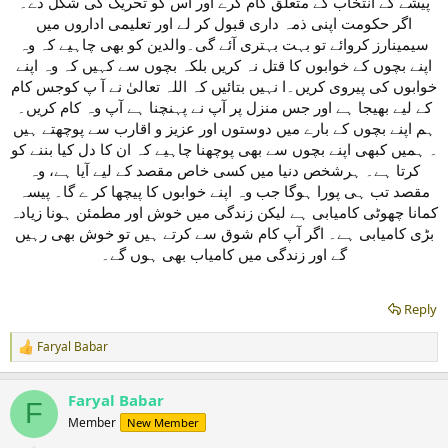
پیشے کے انتخاب کے متعلق کام کرے اور اس کو تحریک کی شکل دے۔
اگر حکومت اپنی ذمہ داری قبول کر لے اور تعلیمی اداروں میں
سیمینارز کروائے تو بہت بہتری آئے گی۔والدین کو بھی چاہیے کہ وہ
اپنے بچوں کے خوابوں کا قتل نہ کریں بلکہ بچوں سے کہیں کہ وہ اپنے
خوابوں کی پیروی کریں۔ا نہیں بتائیں کہ اللہ تعالیٰ نے آ پ کوجس کام
کے لیے بھیجا ہے اور جس منزل پر آپ نے پہنچنا ہے آپ وہ کام کریں۔
ہم اپنے بچوں کے بارے میں دوستوں اور عزیز و اقارب سے پوچھتے ہیں
۔ ہمیں کبھی اپنے بچوں سے بھی پوچھنا چاہیے کہ ان کا دل کیا بننے کو
کرتا ہے۔ ہرشخص دنیا میں کسی خاص مقصد کے لیے آیا ہے، وہ
مقصد تب ہی پورا ہوگا جب وہ اپنے خوابوں کا پیچھا کر ے گا۔ پیسہ
کمانا چھوٹی کامیابی ہے لیکن زندگی میں خوش اور مطمئن ہونا زیادہ
بڑی کامیابی ہے۔ اگر آپ کام شوق سے کرتے ہیں تو خوش بھی رہیں
گے اور زندگی میں کامیاب بھی ہوں گے۔
Reply
Faryal Babar
R
e
a
Faryal Babar
c
F
t
Member
New Member
i