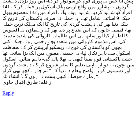
پیش آیا جس نے پوری قوم کو سوگوار کر دیا- اس روز بزدل دہشت
گردوں نے پشاور میں واقع آرمی پبلک اسکول پر حملہ کر کے 141
افراد کو شہید کردیا- شہید ہونے والے افراد میں 132 معصوم پھول
جبکہ 9 اساتذہ شامل تھے- یہ حملہ نہ صرف پاکستان کی تاریخ کا
بلکہ دنیا بھر کی دہشت گردی کی تاریخ کا ایک مہلک ترین حملہ
تھا- قیمتی جانوں کے اس ضیاع پر دنیا بھر کے رہنماؤں نے افسوس
کا اظہار کیا اور ساتھ ہی اس ظالمانہ کاروائی کی شدید مذمت
کی- اس مذموم کاروائی میں متعدد بچے زخمی ہوئے جبکہ کئی
بچوں کو پاکستان کی فوج نے ریسکیو آپریشن کر کے بحفاظت
اسکول سے باہر نکال لیا- یہ حقیقی معنوں میں ایک بڑا سانحہ تھا
جسے پاکستانی قوم یقیناً کبھی نہ بھلا پائے گی- تاہم متاثرہ اسکول
میں بچوں نے دوبارہ اپنی تعلیم کا سفر شروع کر کے دہشت گردوں
اور دشمنوں کو یہ واضح پیغام دے دیا کہ “ تم چاہے کچھ بھی کرلو
ہمارے حوصلے کبھی پست نہ ہوں گے٬ انشاﺀاﷲ“-
از قلم: طارق اقبال حاوی
Reply