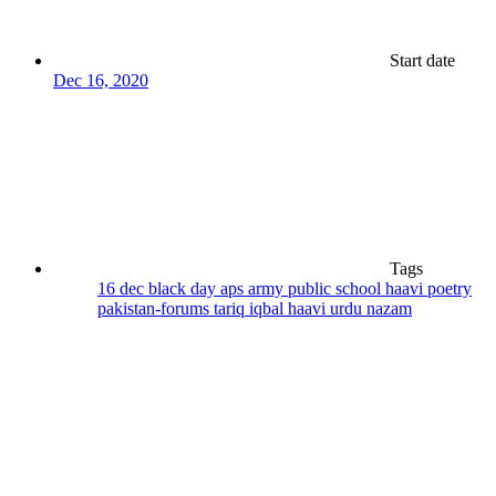
Start date
Dec 16, 2020
Tags
16 dec black day
aps
army public school
haavi poetry
pakistan-forums
tariq iqbal haavi
urdu nazam