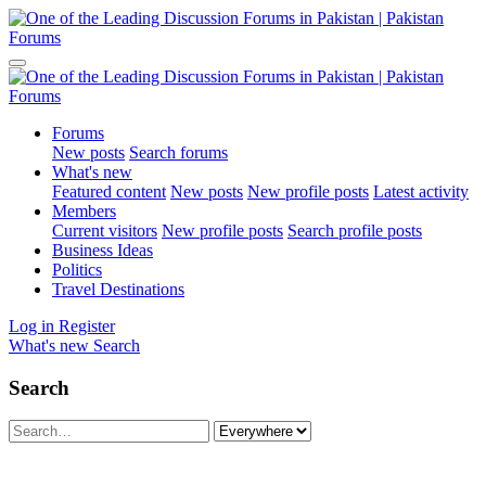
Forums
New posts
Search forums
What's new
Featured content
New posts
New profile posts
Latest activity
Members
Current visitors
New profile posts
Search profile posts
Business Ideas
Politics
Travel Destinations
Log in
Register
What's new
Search
Search