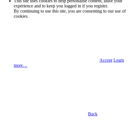
This site uses cookies to help personalise content, tailor your
experience and to keep you logged in if you register.
By continuing to use this site, you are consenting to our use of
cookies.
Accept
Learn
more…
Back