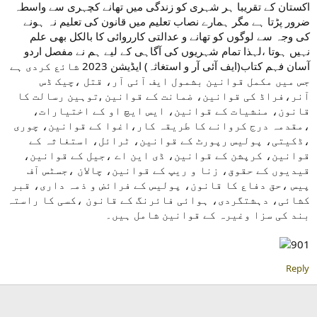
اکستان کے تقریبا ہر شہری کو زندگی میں تھانے کچہری سے واسطہ
ضرور پڑتا ہے مگر ہمارے نصاب تعلیم میں قانون کی تعلیم نہ ہونے
کی وجہ سے لوگوں کو تھانے و عدالتی کارروائی کا بالکل بھی علم
نہیں ہوتا ،لہذا تمام شہریوں کی آگاہی کے لیے ہم نے مفصل اردو
آسان فہم کتاب(ایف آئی آر و استغاثہ) ایڈیشن 2023 شائع کردی ہے
جس میں مکمل قوانین بشمول ایف آئی آر، قتل ،چیک ڈس
آنر،فراڈ کی قوانین، ضمانت کے قوانین ,توہین رسالت کا
قانون، منشیات کے قوانین، ایس ایچ او کے اختیارات،
،مقدمہ درج کروانے کا طریقہ کار،اغوا کے قوانین، چوری
،ڈکیتی، پولیس رپورٹ کے قوانین، ٹرائل، استغاثہ کے
قوانین، کرپشن کے قوانین، ڈی این اے ،جیل کے قوانین،
قیدیوں کے حقوق، زنا و ریپ کے قوانین، چالان ،جسٹس آف
پیس ،حق دفاع کا قانون، پولیس کے فرائض و ذمہ داری، قبر
کشائی، دہشتگردی، ہوائی فائرنگ کے قانون ،کسی کا راستہ
بند کی سزا وغیرہ کے قوانین شامل ہیں۔
Reply