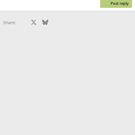
Post reply
Facebook
X
Bluesky
LinkedIn
Reddit
Pinterest
Tumblr
WhatsApp
Email
Share: