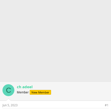
r
t
e
r
ch adeel
C
Member
New Member
Jun 5, 2023
#1