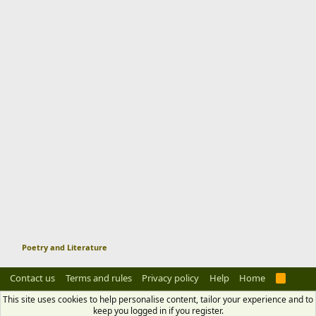
Poetry and Literature
Contact us
Terms and rules
Privacy policy
Help
Home
R
S
S
This site uses cookies to help personalise content, tailor your experience and to
keep you logged in if you register.