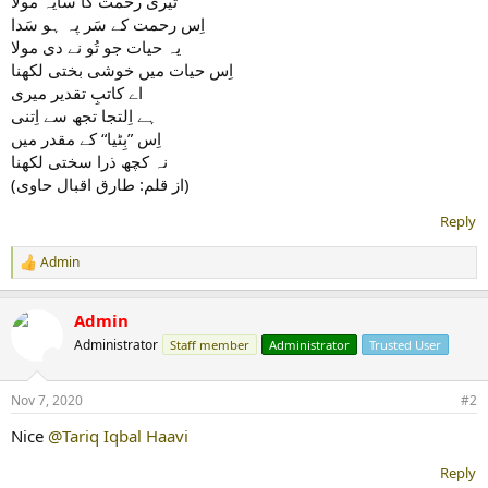
تیری رحمت کا سایہ مولا
اِس رحمت کے سَر پہ ہو سَدا
یہ حیات جو تُو نے دی مولا
اِس حیات میں خوشی بختی لکھنا
اے کاتبِ تقدیر میری
ہے اِلتجا تجھ سے اِتنی
اِس ”بِٹیا“ کے مقدر میں
نہ کچھ ذرا سختی لکھنا
(از قلم: طارق اقبال حاوی)
Reply
Admin
R
e
a
Admin
c
t
Administrator
Staff member
Administrator
Trusted User
i
o
n
Nov 7, 2020
#2
s
:
Nice
@Tariq Iqbal Haavi
Reply