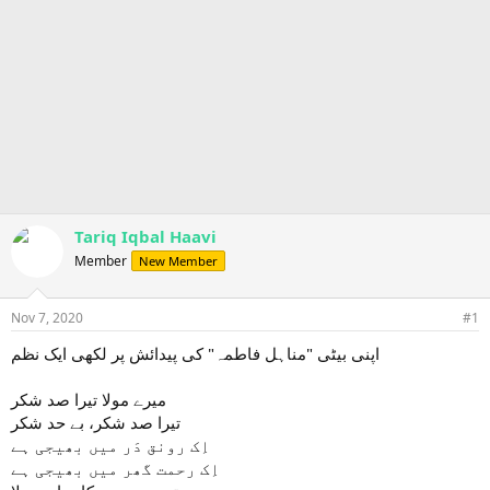
Tariq Iqbal Haavi
Member
New Member
Nov 7, 2020
#1
اپنی بیٹی "مناہل فاطمہ" کی پیدائش پر لکھی ایک نظم
میرے مولا تیرا صد شکر
تیرا صد شکر، بے حد شکر
اِک رونق دَر میں بھیجی ہے
اِک رحمت گھر میں بھیجی ہے