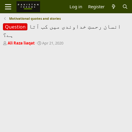
Log in
Register
Motivational quotes and stories
انسان رحمتِ خداوندی میں کب آتا
Question
ہے؟
T
S
Ali Raza liaqat
Apr 21, 2020
h
t
r
a
e
r
a
t
d
d
s
a
t
t
a
e
r
t
e
r