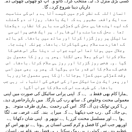
کسی بڑی منزل کے لیے منتخب کرلے گاتو وہ آپ کو چھوٹی چھوٹی ذمہ
داریاں دینا شروع کردے گا۔
انسان اللہ کے نظرِ کرم میں کیسے آتا ہے ، اس کی مناسبت
سے ایک واقعہ مشہور ہے کہ ایک بادشاہ روزانہ دو گھنٹے
کے لیے اپنے شاہی محل کی کھڑکی سے باہر کا نظارہ دیکھتا
تھا ۔ محل کے سامنے والی شاہراہ پر ایک شخص پرانی سی
سائیکل پر روز گزرا کرتا اور ساتھ میں بادشاہ کو ہاتھ
کے اشارے سے سلام بھی کیاکرتا۔بادشاہ چونکہ اپنے جاہ
وجلال میں ہوتا تھا اس لیے جواب نہ دیتا مگر اس شخص کا
سلام کرنا اس کو بھلا بھی لگتا ۔پھر یہ رو ز کا معمول بن
گیا ۔وہ شخص روز گزرتا اور روز ہی سلام کرتا۔بادشاہ اس
شخص کے سلام کا اس قدر عادی ہوگیا کہ پھر وہ بھی عین اسی
وقت کھڑکی میں کھڑا ہوجاتا۔ان کا یہی معمول جاری رہا
اور پھر ایک دِن سائیکل سوار کی خوشی کی انتہاء نہ رہی جب
بادشاہ کی طرف سے اس کے سلام کا جواب آگیا ۔
ہمارا کام بھی فقط یہ ہے کہ اپنی پرانی سائیکل کی صورت میں اپنی
معمولی محنت وخلوص کے ساتھ رب کی بارگاہ میں باربارحاضری دیتے
رہا کریں توایک دِن آئے گاکہ اس کی رحمت ہماری طرف متوجہ ہو
ہی جائے گی ۔رب جب دیکھتا ہے کہ میرا یہ بندہ کتنے عرصے سے لگا
ہوا ہے اور مسلسل محنت کررہا ہے توپھر وہ اپنی شان دکھاتا ہے
اورپھر جب اس کا فضل و کرم کسی انسان پر ہوتا ہے تو پھر اس کو
عظیم بننے سے کوئی نہیں روک سکتا۔یہی فضل پھر عام سے انسان