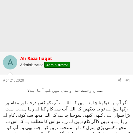
Ali Raza liaqat
A
Administrator
Administrator
Apr 21, 2020
#1
انسان رحمتِ خداوندی میں کب آتا ہے؟
اگر آپ یہ دیکھنا چاہتے ہیں کہ اللہ نے آپ کو کس درجے اور مقام پر
رکھا ہوا ہے تو یہ دیکھیں کہ اللہ آپ سے کام کیا لے رہا ہے۔یہ بہت
بڑا سوال ہے ۔کبھی کبھی سوچنا چاہیے کہ اللہ مجھ سے کوئی کام لے
رہا ہے یا نہیں ؟اگر کام نہیں لے رہا تو اس کا مطلب ہے کہ اس نے
مجھے کسی بڑی منزل کے لیے منتخب نہیں کیا۔جب بھی وہ آپ کو