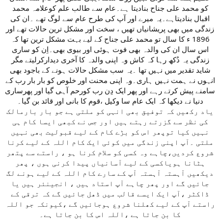
کو محمد علی جناح بنادیتا ہے۔عام سے طالب علم کوعلامہ محمد
اقبال بنادیتاہے۔یہ میرے اور آپ کی طرح عام سے لوگ تھے ۔ان کی
زندگی میں بھی پریشانیاں تھیں ، سخت اور مشکل ترین حالات تھے اور
1896 ء کا سال تو محمد علی جناح کے لیے بہت مشکل ترین تھا کہ
اس سال ان کی والدہ بھی فوت ہوئی اور بیوی بھی۔اِن کو ساری
زندگی یہ دُکھ رہا کہ کاش وہ اپنی والدہ کا آخری دیدارکرلیتے مگر
شاید تقدیر میں نہیں تھا ۔یہ سب مشکل حالات ہونے کے باجود بھی
انہوں نے ہمت نہیں ہاری۔وہ اپنی محنت اور خلوص کو بار بار رب کے
سامنے پیش کرتے رہے اور پھر ایک دِن رب کورحم آہی گیا اور پھرساری
دنیا نے دیکھا کہ ایک عام سا وکیل ،قوم کا بانی اور قائد بن گیا۔
یاد رکھیں کہ توفیق بھی انہی کو ملتی ہے جو بار بارمالک
کی نظر سے گزرتے رہتے ہیں اور جس نے کبھی ایسا کام ہی
نہیں کیا توپھر اس کو بڑے کام کے لیے قبولیت بھی نہیں
ملتی ۔آپ اپنی زندگی میں کوئی ایک کام اللہ کے لیے کرنا
شروع کردیں،چاہے وہ کسی کو سلام کرنا ہو ، راستے سے پتھر
ہٹانا ہویاکسی کے لیے آسانیاں پیدا کرنی ہوں ، پھر
دیکھیں آہستہ آہستہ آپ کے سارے کام اللہ کے لیے ہونے لگ
جائیں گے اور پھر چاہے آپ استاد ہیں ، انجینئر ہیں یا
ڈاکٹر ،آپ ایک ایسے قالب میں ڈھل جائیں گے کہ ترقی کے
راستے آپ کے لیے کھلنا شروع ہوجائیں گے ،کیونکہ جو اللہ